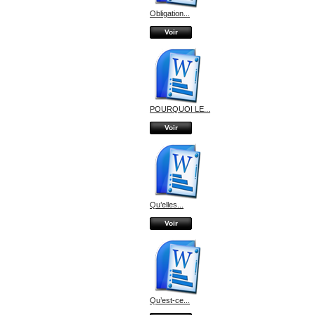
Obligation...
Voir
POURQUOI LE...
Voir
Qu’elles...
Voir
Qu’est-ce...