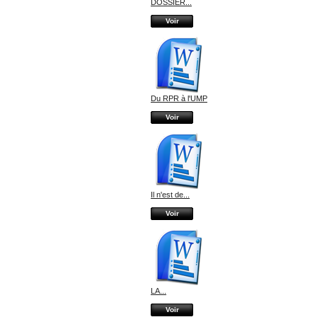
DOSSIER...
Voir
Du RPR à l'UMP
Voir
Il n'est de...
Voir
LA...
Voir