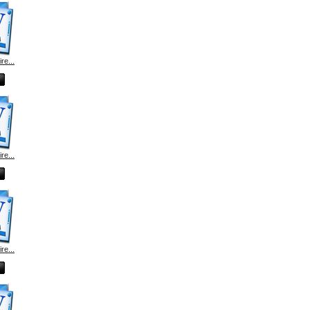
e...
e...
e...