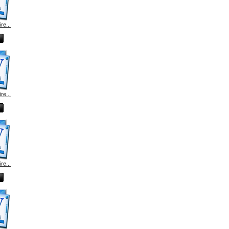
e...
e...
e...