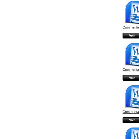
Commentair
Voir
Commentair
Voir
Commentair
Voir