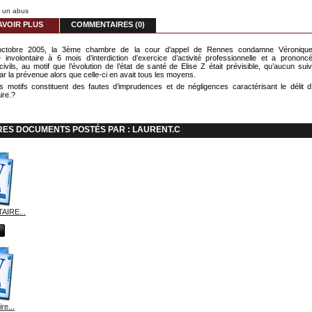
r un abus
AVOIR PLUS
COMMENTAIRES (0)
ctobre 2005, la 3ème chambre de la cour d’appel de Rennes condamne Véroniqu
 involontaire à 6 mois d’interdiction d’exercice d’activité professionnelle et a prononc
 civils, au motif que l’évolution de l’état de santé de Elise Z était prévisible, qu’aucun suiv
par la prévenue alors que celle-ci en avait tous les moyens.
 motifs constituent des fautes d’imprudences et de négligences caractérisant le délit d
ire.?
RES DOCUMENTS POSTÉS PAR : LAURENT.C
IRE...
e...