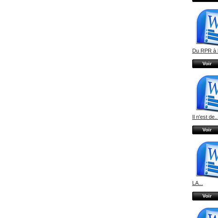
Du RPR à 
Voir
Il n'est de..
Voir
LA...
Voir