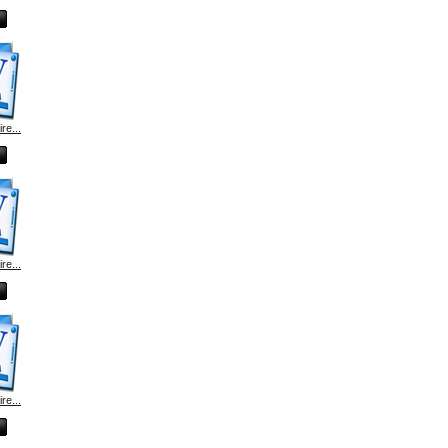
e...
e...
e...