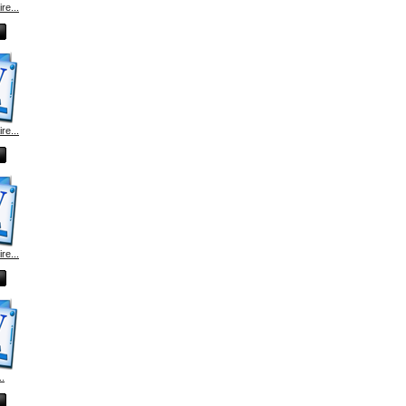
e...
e...
e...
.