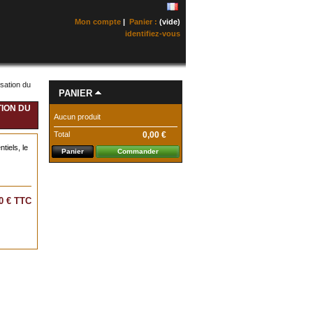
Mon compte
|
Panier :
(vide)
identifiez-vous
ssation du
PANIER
TION DU
Aucun produit
Total
0,00 €
tiels, le
Panier
Commander
0 €
TTC