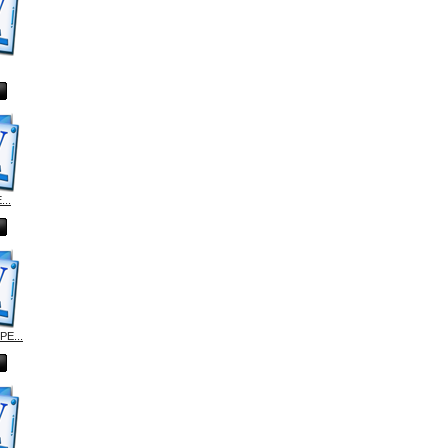
...
PE...