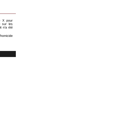
e X pour
é sur les
it n’a été
’homicide