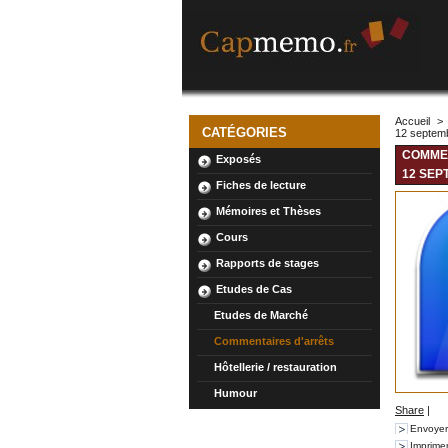
Accueil
>
CATÉGORIES
12 septem
COMMEN
Exposés
12 SEP
Fiches de lecture
Mémoires et Thèses
Cours
Rapports de stages
Etudes de Cas
Etudes de Marché
Commentaires d'arrêts
Hôtellerie / restauration
Humour
Share
|
Envoyer
Imprime