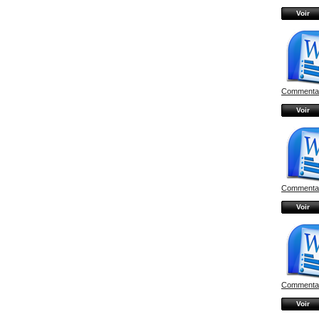
Voir
Commentair
Voir
Commentair
Voir
Commentair
Voir