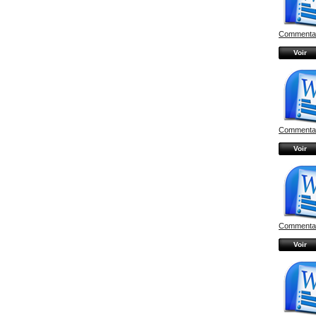
Commentair
Voir
Commentair
Voir
Commentair
Voir