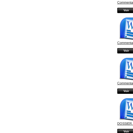
Commentair
Voir
Commentair
Voir
Commentair
Voir
DOSSIER..
Voir