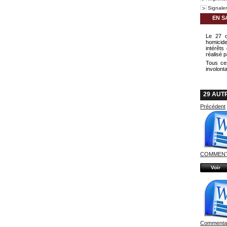
Signale
EN S
Le 27 o
homicide
intérêts
réalisé 
Tous ces
involonta
29 AUT
Précédent
COMMENTA
Voir
Commentair