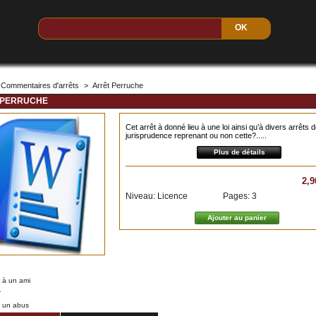
Commentaires d'arrêts
>
Arrêt Perruche
 PERRUCHE
Cet arrêt à donné lieu à une loi ainsi qu’à divers arrêts 
jurisprudence reprenant ou non cette?.....
Plus de détails
2,9
Niveau: Licence
Pages: 3
 à un ami
r
r un abus