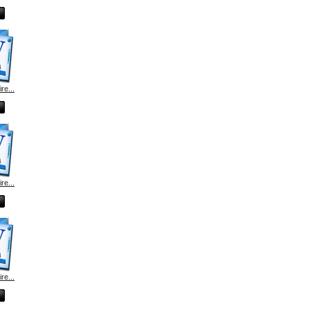
e...
e...
e...