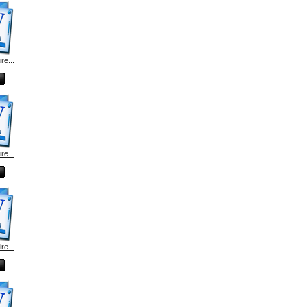
e...
e...
e...