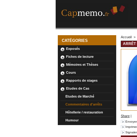
Accueil
>
CATÉGORIES
ARRÊT
Exposés
Fiches de lecture
Mémoires et Thèses
Cours
Rapports de stages
Etudes de Cas
Etudes de Marché
Commentaires d'arrêts
Hôtellerie / restauration
Share
|
Humour
Envoyer
Imprime
Signale