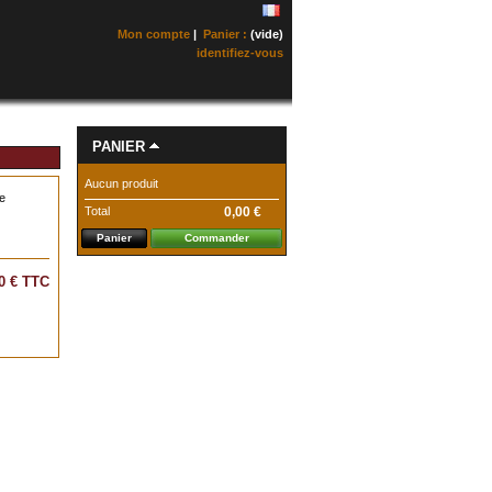
Mon compte
|
Panier :
(vide)
identifiez-vous
PANIER
Aucun produit
de
Total
0,00 €
Panier
Commander
0 €
TTC