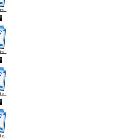
e...
e...
e...
e...