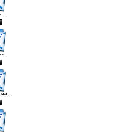
e...
e...
IRE...