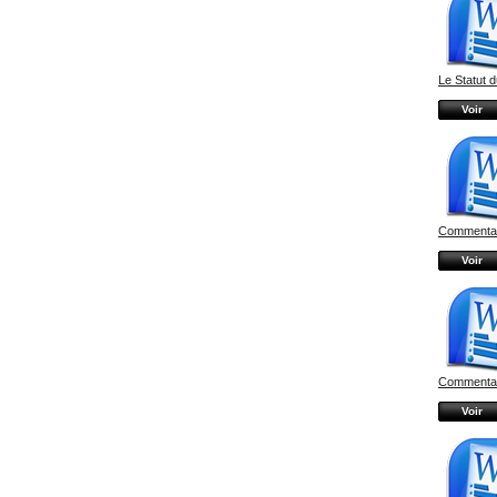
Le Statut d
Voir
Commentair
Voir
Commentair
Voir