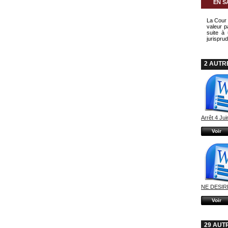
EN S
La Cour 
valeur p
suite à 
jurisprud
2 AUTR
Arrêt 4 Juin
Voir
NE DESIRE
Voir
29 AUT