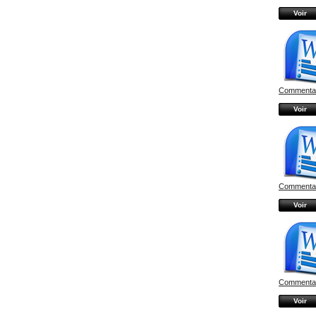
Voir
Commentair
Voir
Commentair
Voir
Commentair
Voir