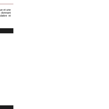
ue et une
5 donnant
slative et