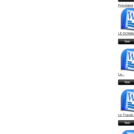
Précédent
LE DOMMA
Voir
La...
Voir
Le Travail..
Voir