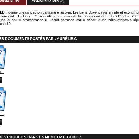
AVOIR PLUS
COMMENTAIRES (0)
EDH donne une conception particulière au bien. Les biens doivent avoir un intérêt économiq
atrimoniale. La Cour EDH a confirmé sa notion de biens dans un arrêt du 6 Octobre 200
une loi anti « arrêtperruche ». L’arrêt perruche est le départ d’une série d’initiative légi
entiel.?
ES DOCUMENTS POSTÉS PAR : AURÉLIE.C
...
...
RES PRODUITS DANS LA MÊME CATÉGORIE :