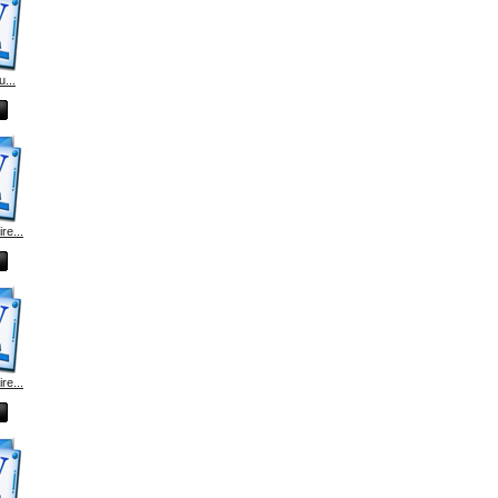
u...
e...
e...