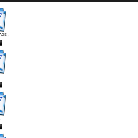
GE...
.