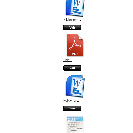
« Liberté »...
Voir
The...
Voir
Policy for...
Voir