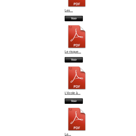
Les...
Voir
Le risque...
Voir
L'école à...
Voir
Le...