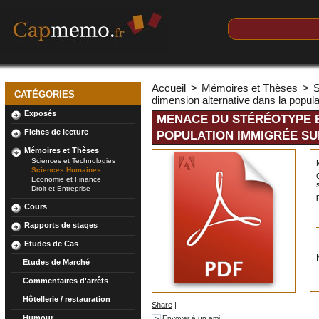
Accueil
>
Mémoires et Thèses
>
CATÉGORIES
dimension alternative dans la popul
Exposés
MENACE DU STÉRÉOTYPE E
Fiches de lecture
POPULATION IMMIGRÉE SU
Mémoires et Thèses
Sciences et Technologies
Sciences Humaines
Economie et Finance
Droit et Entreprise
Cours
Rapports de stages
Etudes de Cas
Etudes de Marché
Commentaires d'arrêts
Hôtellerie / restauration
Share
|
Humour
Envoyer à un ami