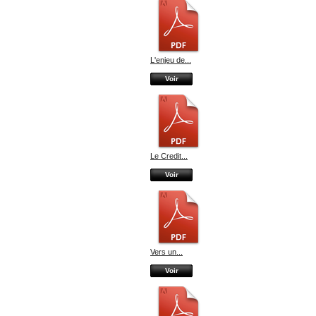
L'enjeu de...
Voir
Le Credit...
Voir
Vers un...
Voir