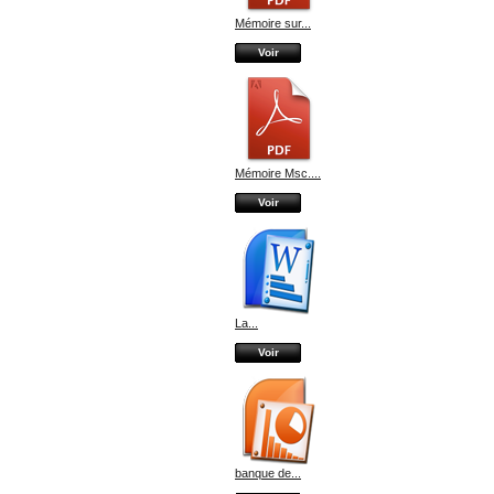
Mémoire sur...
Voir
Mémoire Msc....
Voir
La...
Voir
banque de...