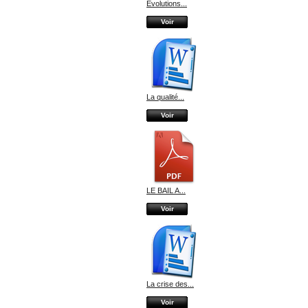
Evolutions...
Voir
La qualité...
Voir
LE BAIL A...
Voir
La crise des...
Voir