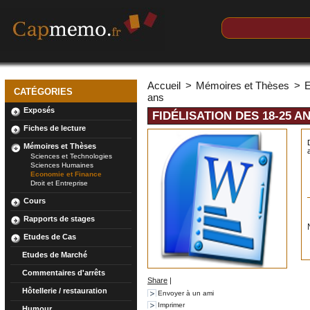
Accueil
>
Mémoires et Thèses
>
E
CATÉGORIES
ans
Exposés
FIDÉLISATION DES 18-25 A
Fiches de lecture
Mémoires et Thèses
Sciences et Technologies
Sciences Humaines
Economie et Finance
Droit et Entreprise
Cours
Rapports de stages
Etudes de Cas
Etudes de Marché
Commentaires d'arrêts
Share
|
Hôtellerie / restauration
Envoyer à un ami
Imprimer
Humour