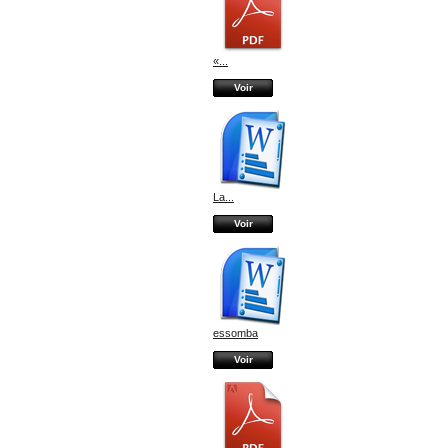
«...
Voir
La...
Voir
essomba
Voir