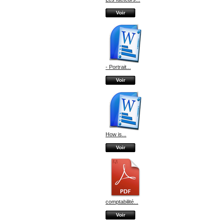
Voir
- Portrait...
Voir
How is...
Voir
comptabilité...
Voir