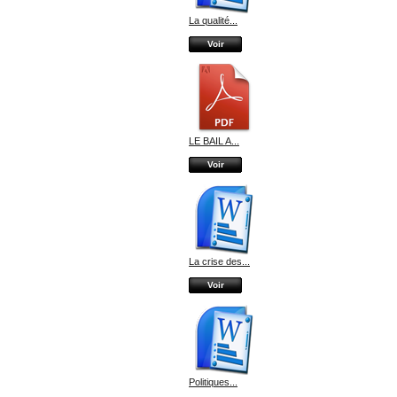
La qualité...
Voir
LE BAIL A...
Voir
La crise des...
Voir
Politiques...