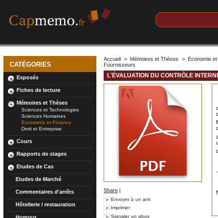
Accueil
>
Mémoires et Thèses
>
Economie et
CATÉGORIES
Fournisseurs
L'ÉVALUATION DU CONTRÔLE INTERN
Exposés
Fiches de lecture
Mémoires et Thèses
Sciences et Technologies
Sciences Humaines
Economie et Finance
Droit et Entreprise
Cours
Rapports de stages
Etudes de Cas
Etudes de Marché
Share
|
Commentaires d'arrêts
Envoyer à un ami
Hôtellerie / restauration
Imprimer
Signaler un abus
Humour