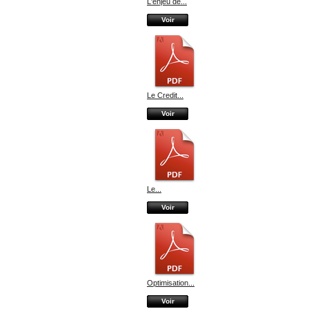
L'enjeu de...
Voir
Le Credit...
Voir
Le...
Voir
Optimisation...
Voir