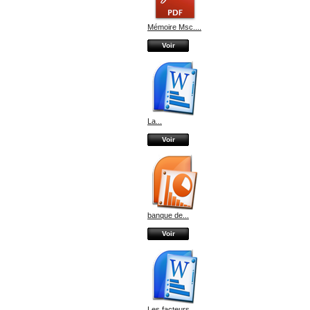
Mémoire Msc....
Voir
La...
Voir
banque de...
Voir
Les facteurs...