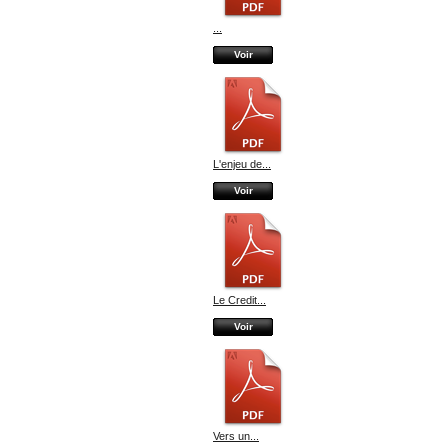
...
Voir
L'enjeu de...
Voir
Le Credit...
Voir
Vers un...