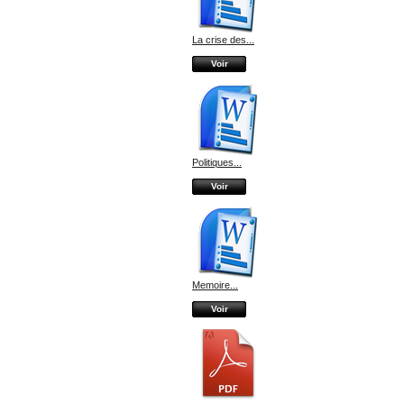
La crise des...
Voir
Politiques...
Voir
Memoire...
Voir