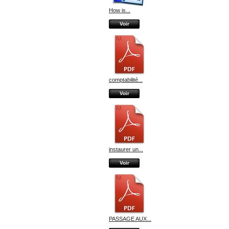
How is...
Voir
comptabilité...
Voir
instaurer un...
Voir
PASSAGE AUX...