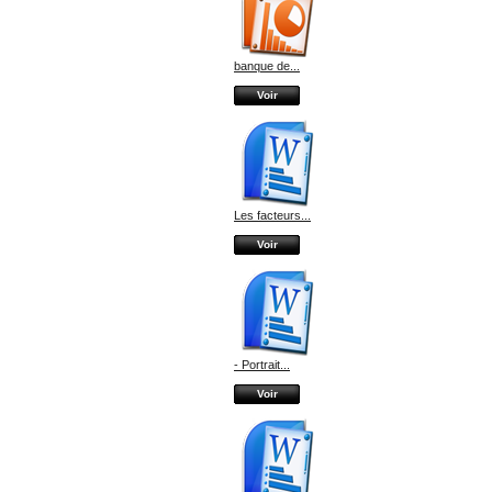
banque de...
Voir
Les facteurs...
Voir
- Portrait...
Voir