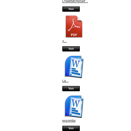
L'HARMONISAT...
Voir
«...
Voir
La...
Voir
essomba
Voir