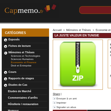
Accueil
>
Mémoires et Thèses
>
Economie et
CATÉGORIES
LA JUSTE VALEUR EN TUNISIE
Exposés
Fiches de lecture
Mémoires et Thèses
Sciences et Technologies
Sciences Humaines
Economie et Finance
Droit et Entreprise
Cours
Rapports de stages
Etudes de Cas
Etudes de Marché
Share
|
Commentaires d'arrêts
Envoyer à un ami
Imprimer
Hôtellerie / restauration
Signaler un abus
Humour