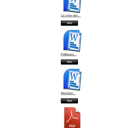
La crise des...
Voir
Politiques...
Voir
Memoire...
Voir