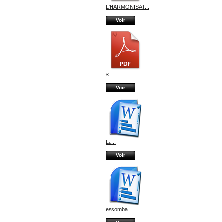
L'HARMONISAT...
Voir
«...
Voir
La...
Voir
essomba