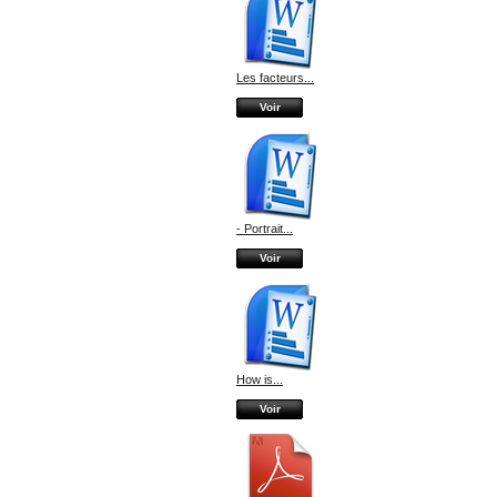
Les facteurs...
Voir
- Portrait...
Voir
How is...
Voir