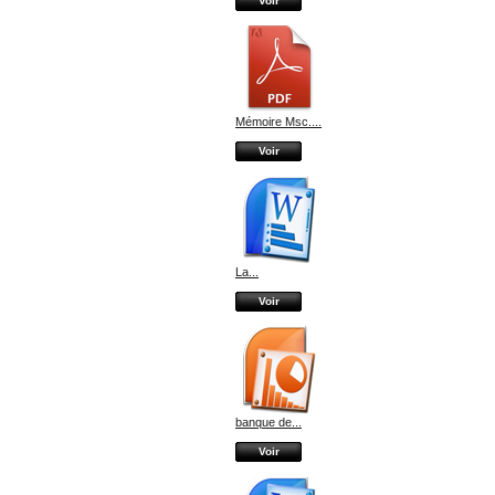
Voir
Mémoire Msc....
Voir
La...
Voir
banque de...
Voir