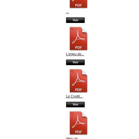
...
Voir
L'enjeu de...
Voir
Le Credit...
Voir
Vers un...