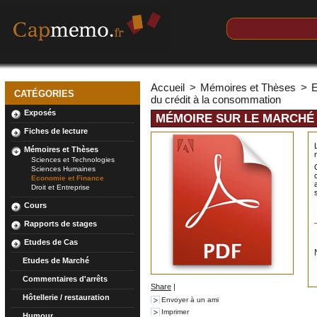
Accueil
>
Mémoires et Thèses
>
E
CATÉGORIES
du crédit à la consommation
Exposés
MÉMOIRE SUR LE MARCHÉ
Fiches de lecture
Mémoires et Thèses
Sciences et Technologies
Sciences Humaines
Economie et Finance
Droit et Entreprise
Cours
Rapports de stages
Etudes de Cas
Etudes de Marché
Commentaires d'arrêts
Share
|
Hôtellerie / restauration
Envoyer à un ami
Imprimer
Humour