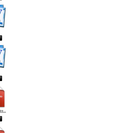
re...