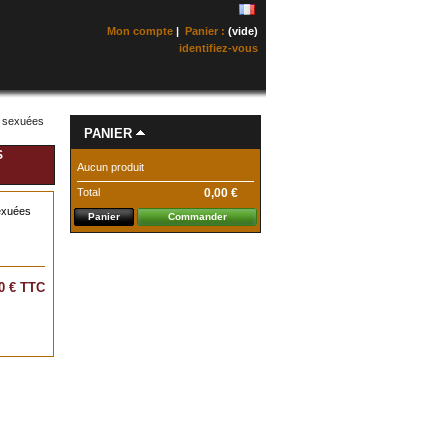
Mon compte
|
Panier :
(vide)
identifiez-vous
s sexuées
PANIER
S
Aucun produit
Total
0,00 €
exuées
Panier
Commander
0 €
TTC