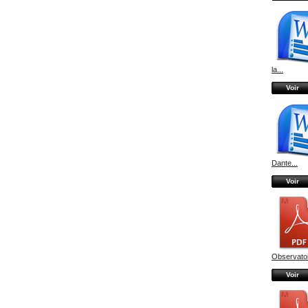
la...
Voir
Dante...
Voir
Observatoi
Voir