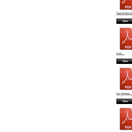
Sacerdoce 
Voir
Les...
Voir
Le risque..
Voir