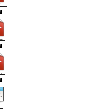
 ET...
sa...
de...
n...