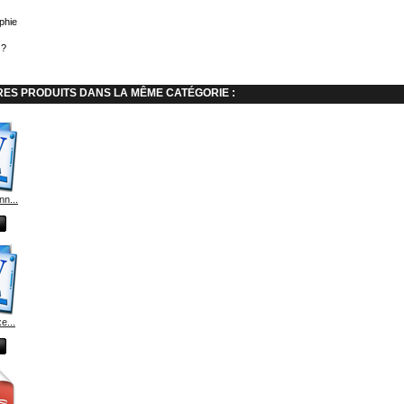
aphie
s?
RES PRODUITS DANS LA MÊME CATÉGORIE :
nn...
e...