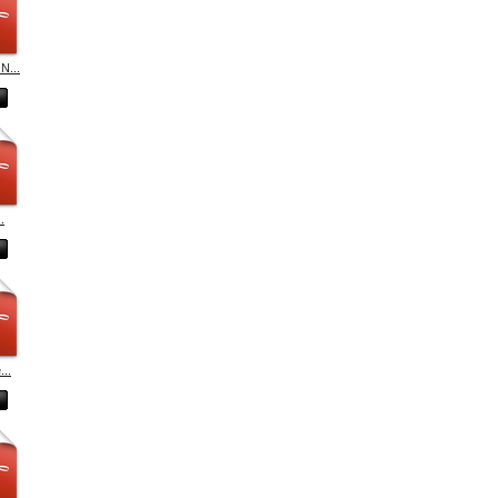
N...
.
...