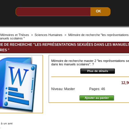
Mémoires et Thèses
>
Sciences Humaines
>
Mémoire de recherche "les représentation
anuels scolaires "
E DE RECHERCHE "LES REPRÉSENTATIONS SEXUÉES DANS LES MANUEL
RES "
Mémoire de recherche master 2 "les représentations s
dans les manuels scolaires". ?
Plus de détails
12,9
Niveau: Master
Pages: 46
 à un ami
r