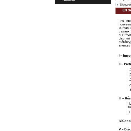
Signale
EN S
Les inte
nouveau.
le manu
travaux 
sur l’év
discrimi
stéréot
attentes
I – Intr
II – Par
II
II
II
II
II
III – Ré
II
su
II
IV.Conc
V – Dis