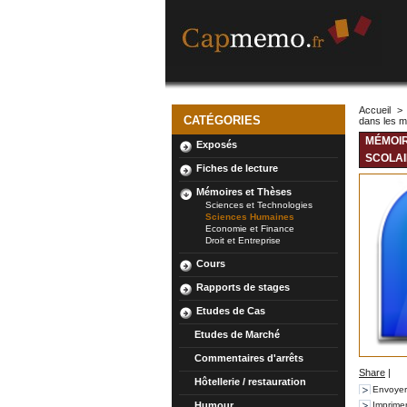
Accueil
>
CATÉGORIES
dans les m
MÉMOIR
Exposés
SCOLAI
Fiches de lecture
Mémoires et Thèses
Sciences et Technologies
Sciences Humaines
Economie et Finance
Droit et Entreprise
Cours
Rapports de stages
Etudes de Cas
Etudes de Marché
Commentaires d'arrêts
Share
|
Hôtellerie / restauration
Envoyer
Humour
Imprime