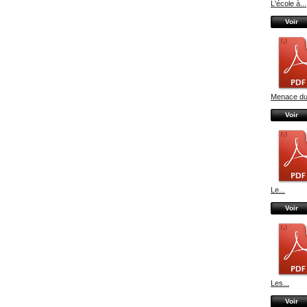
L'école à...
Voir
Menace du.
Voir
Le...
Voir
Les...
Voir