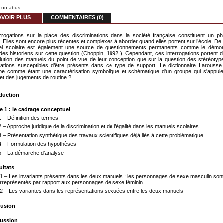
r un abus
AVOIR PLUS
COMMENTAIRES (0)
rrogations sur la place des discriminations dans la société française constituent un 
 Elles sont encore plus récentes et complexes à aborder quand elles portent sur l’école. De 
el scolaire est également une source de questionnements permanents comme le démont
des historiens sur cette question (Choppin, 1992 ). Cependant, ces interrogations portent 
olution des manuels du point de vue de leur conception que sur la question des stéréotyp
nations susceptibles d’être présents dans ce type de support. Le dictionnaire Larousse d
ype comme étant une caractérisation symbolique et schématique d'un groupe qui s'appui
 et des jugements de routine.?
oduction
tie 1 : le cadrage conceptuel
.1 – Définition des termes
.2 – Approche juridique de la discrimination et de l’égalité dans les manuels scolaires
.3 – Présentation synthétique des travaux scientifiques déjà liés à cette problématique
.4 – Formulation des hypothèses
.5 – La démarche d’analyse
sultats
I.1 – Les invariants présents dans les deux manuels : les personnages de sexe masculin son
rreprésentés par rapport aux personnages de sexe féminin
I.2 – Les variantes dans les représentations sexuées entre les deux manuels
lusion
cussion