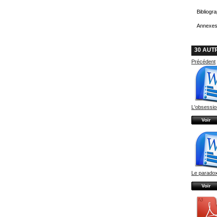
Bibliogr
Annexe
30 AUT
Précédent
L'obsessio
Voir
Le paradox
Voir