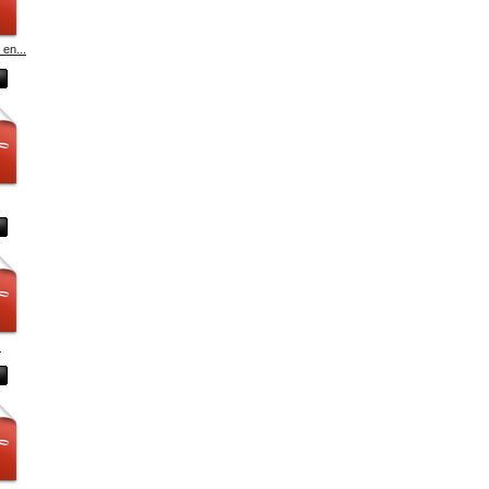
en...
.