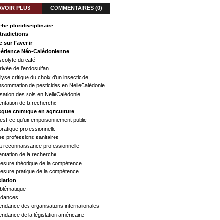
AVOIR PLUS
COMMENTAIRES (0)
he pluridisciplinaire
tradictions
 sur l’avenir
xpérience Néo-Calédonienne
 scolyte du café
rrivée de l’endosulfan
alyse critique du choix d’un insecticide
nsommation de pesticides en NelleCalédonie
lisation des sols en NelleCalédonie
ientation de la recherche
isque chimique en agriculture
’est-ce qu’un empoisonnement public
 pratique professionnelle
Les professions sanitaires
La reconnaissance professionnelle
ientation de la recherche
Mesure théorique de la compétence
Mesure pratique de la compétence
slation
oblématique
 Tendances
 Tendance des organisations internationales
 Tendance de la législation américaine