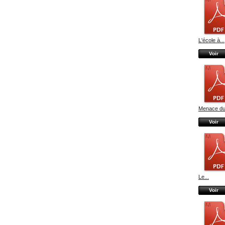
L'école à...
Voir
Menace du.
Voir
Le...
Voir