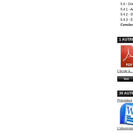
5.4 - Or
5.4.1 - 
5.4.2 - Dé
5.4.3 - E
Conclu
1 AUTR
L'école à...
Voir
30 AUT
Précédent
L'obsessio