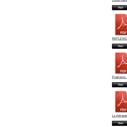
Voir
REFLEXIO
Voir
Praticiens..
Voir
La thérapie
Voir