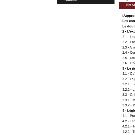
EN S
L’approc
Les con
Le doute
2 - L’e
2.1 - Le
2.2 - L’a
2.3 - An
2.4 - Co
2.5 - Uti
2.6 - Or
3 - Le r
3.1 - Qu
3.2 - La
3.2.1 - 
3.2.2 - 
3.3 - Or
3.3.1 - 
3.3.2 - 
4 - Légi
4.1 - Pr
4.2 -
4.2.1 -
4.2.2 -