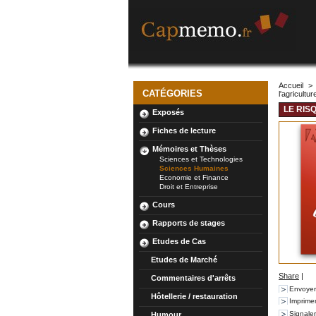
Accueil
>
CATÉGORIES
l'agricultur
LE RIS
Exposés
Fiches de lecture
Mémoires et Thèses
Sciences et Technologies
Sciences Humaines
Economie et Finance
Droit et Entreprise
Cours
Rapports de stages
Etudes de Cas
Etudes de Marché
Share
|
Commentaires d'arrêts
Envoyer
Hôtellerie / restauration
Imprime
Signale
Humour