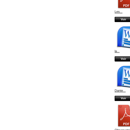
Les...
Voir
la...
Voir
Dante...
Voir
Observatoi