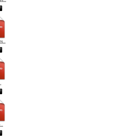
N...
.
...