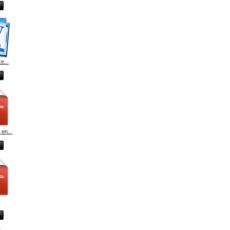
e...
en...