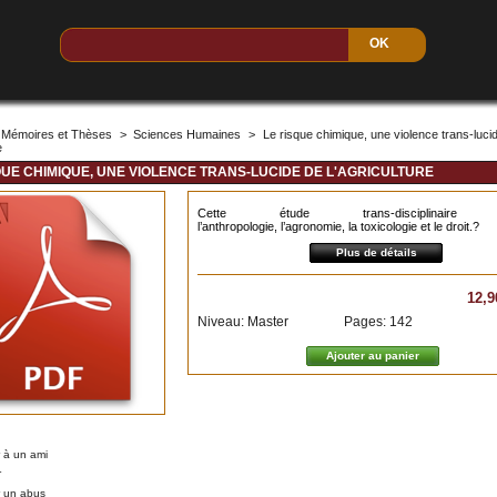
Mémoires et Thèses
>
Sciences Humaines
>
Le risque chimique, une violence trans-luci
e
QUE CHIMIQUE, UNE VIOLENCE TRANS-LUCIDE DE L'AGRICULTURE
Cette étude trans-disciplinaire 
l’anthropologie, l’agronomie, la toxicologie et le droit.?
Plus de détails
12,9
Niveau: Master
Pages: 142
 à un ami
r
r un abus