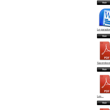
Voir
Le paradox
Voir
Sacerdoce 
Voir
Les...
Voir