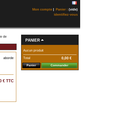
Mon compte
|
Panier :
(vide)
identifiez-vous
de de
PANIER
Aucun produit
Total
0,00 €
aborde
Panier
Commander
0 €
TTC