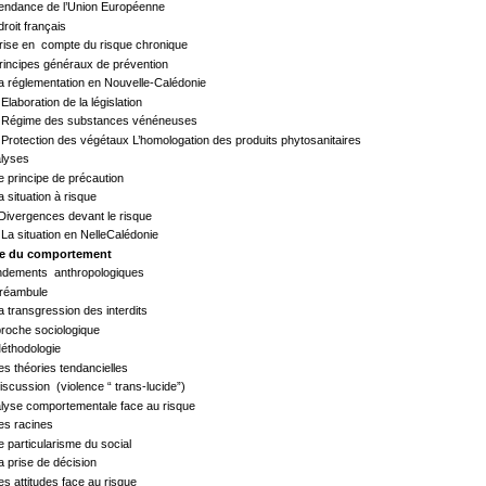
 Tendance de l’Union Européenne
e droit français
 Prise en compte du risque chronique
Principes généraux de prévention
 La réglementation en Nouvelle-Calédonie
- Elaboration de la législation
 - Régime des substances vénéneuses
- Protection des végétaux L’homologation des produits phytosanitaires
alyses
Le principe de précaution
a situation à risque
 Divergences devant le risque
- La situation en NelleCalédonie
de du comportement
ondements anthropologiques
Préambule
La transgression des interdits
proche sociologique
Méthodologie
Les théories tendancielles
Discussion (violence “ trans-lucide”)
alyse comportementale face au risque
Les racines
e particularisme du social
La prise de décision
es attitudes face au risque