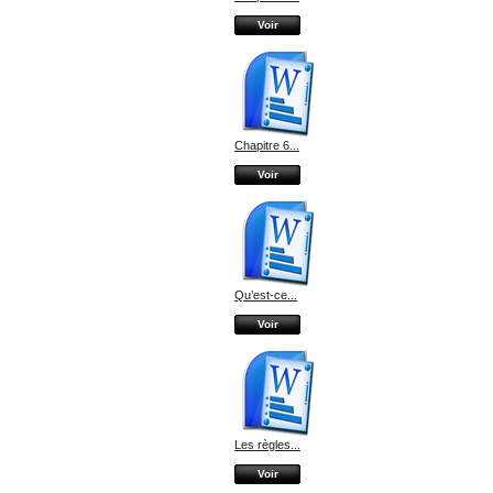
Voir
Chapitre 6...
Voir
Qu’est-ce...
Voir
Les règles...
Voir