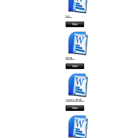
La...
Voir
droit...
Voir
cours droit...
Voir