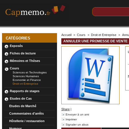
Accueil
>
Cours
>
Droit et Entreprise
>
Annu
CATÉGORIES
ANNULER UNE PROMESSE DE VENTE
Exposés
Fiches de lecture
Mémoires et Thèses
Cours
Sciences et Technologies
Sciences Humaines
Economie et Finance
Droit et Entreprise
Rapports de stages
Etudes de Cas
Etudes de Marché
Share
|
Commentaires d'arrêts
Envoyer à un ami
Imprimer
Hôtellerie / restauration
Signaler un abus
Humour