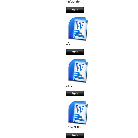
Il n'est de...
Voir
LA...
Voir
La...
Voir
LA POLICE...
Voir