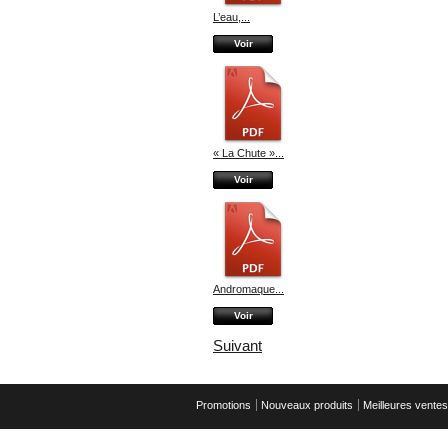
L’eau,...
Voir
« La Chute »...
Voir
Andromaque...
Voir
Suivant
Promotions
Nouveaux produits
Meilleures ventes