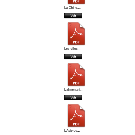
La Chine,...
Voir
Les villes...
Voir
L’alimentati...
Voir
L’Asie du...