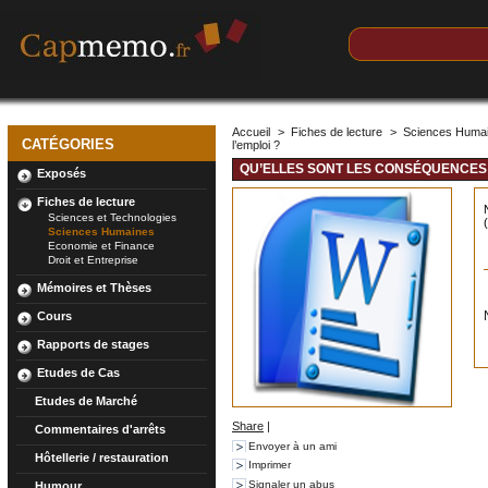
Accueil
>
Fiches de lecture
>
Sciences Huma
CATÉGORIES
l’emploi ?
QU’ELLES SONT LES CONSÉQUENCES 
Exposés
Fiches de lecture
Sciences et Technologies
Sciences Humaines
Economie et Finance
Droit et Entreprise
Mémoires et Thèses
Cours
Rapports de stages
Etudes de Cas
Etudes de Marché
Share
|
Commentaires d'arrêts
Envoyer à un ami
Hôtellerie / restauration
Imprimer
Signaler un abus
Humour