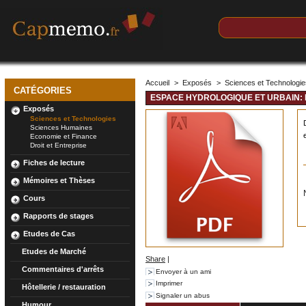
Accueil
>
Exposés
>
Sciences et Technologi
CATÉGORIES
ESPACE HYDROLOGIQUE ET URBAIN: 
Exposés
Sciences et Technologies
Sciences Humaines
Economie et Finance
Droit et Entreprise
Fiches de lecture
Mémoires et Thèses
Cours
Rapports de stages
Etudes de Cas
Etudes de Marché
Share
|
Commentaires d'arrêts
Envoyer à un ami
Imprimer
Hôtellerie / restauration
Signaler un abus
Humour