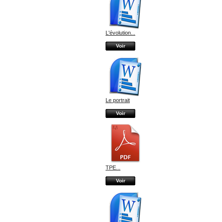
L'évolution...
Voir
Le portrait
Voir
TPE...
Voir