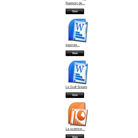
Rapport de...
Voir
Internet...
Voir
Le Gulf Sream
Voir
La science...
Voir