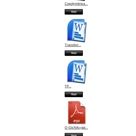
Copolymérisa...
Voir
Transfert...
Voir
TP...
Voir
O-GlcNAcylat...
Voir