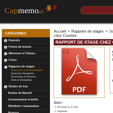
Accueil
>
Rapports de stages
>
Sc
CATÉGORIES
chez Courteix
Exposés
RAPPORT DE STAGE CHEZ
Fiches de lecture
Mémoires et Thèses
Cours
Rapports de stages
Sciences et Technologies
Sciences Humaines
Economie et Finance
Droit et Entreprise
Etudes de Cas
Etudes de Marché
Commentaires d'arrêts
Share
|
Hôtellerie / restauration
Envoyer à un ami
Imprimer
Humour