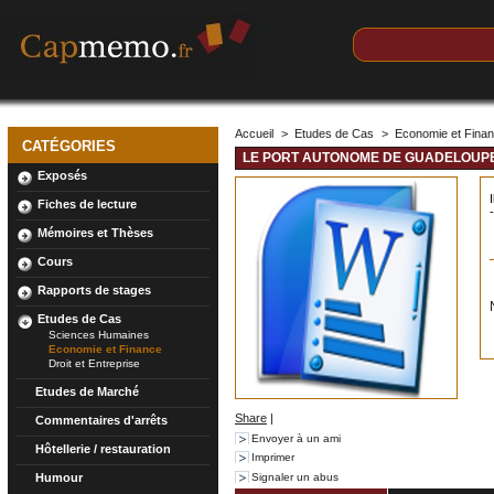
Accueil
>
Etudes de Cas
>
Economie et Fina
CATÉGORIES
LE PORT AUTONOME DE GUADELOUP
Exposés
Fiches de lecture
Mémoires et Thèses
Cours
Rapports de stages
Etudes de Cas
Sciences Humaines
Economie et Finance
Droit et Entreprise
Etudes de Marché
Share
|
Commentaires d'arrêts
Envoyer à un ami
Hôtellerie / restauration
Imprimer
Signaler un abus
Humour