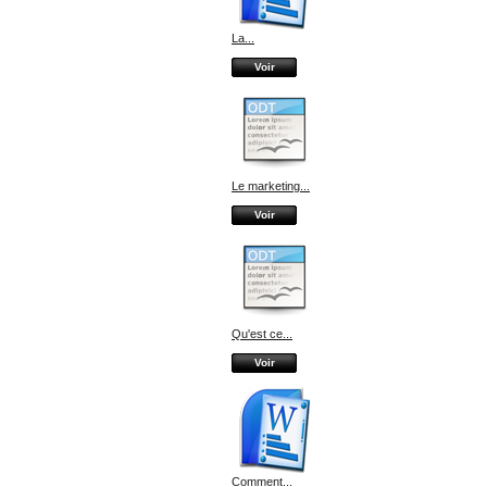
La...
Voir
Le marketing...
Voir
Qu'est ce...
Voir
Comment...