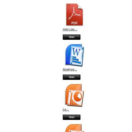
mini cas...
Voir
Analyse...
Voir
Le...
Voir