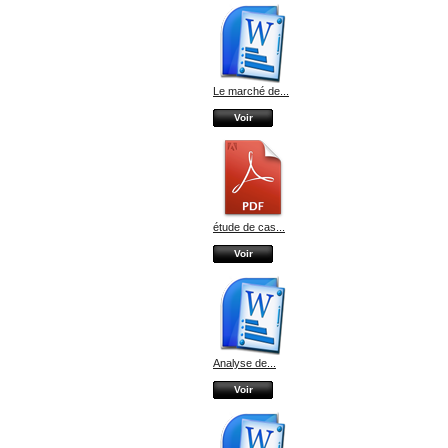
Le marché de...
Voir
étude de cas...
Voir
Analyse de...
Voir