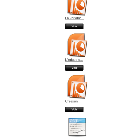
La variable...
Voir
L'industrie...
Voir
Création...
Voir