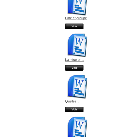
Pme et groupe
Voir
La mise en...
Voir
Quelles...
Voir