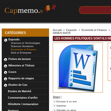
Accueil
>
Exposés
>
Economie et Finance
>
CATÉGORIES
DEMOCRATIE
LES HOMMES POLITIQUES SONT-ILS 
Exposés
Sciences et Technologies
Sciences Humaines
Economie et Finance
Droit et Entreprise
Fiches de lecture
Mémoires et Thèses
Cours
Rapports de stages
Etudes de Cas
Etudes de Marché
Share
|
Commentaires d'arrêts
Envoyer à un ami
Hôtellerie / restauration
Imprimer
Signaler un abus
Humour