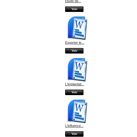
Etude de...
Voir
Exporter le...
Voir
L'implantati...
Voir
L'influence...
Voir