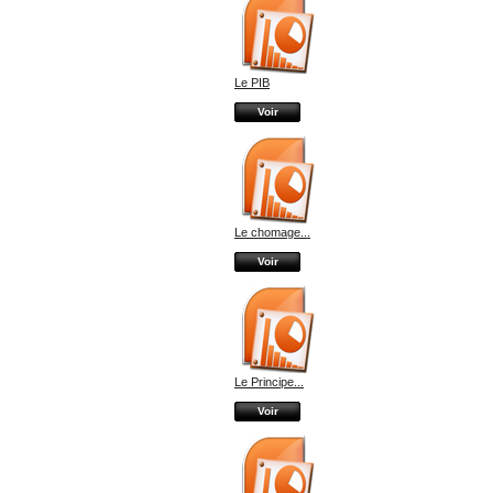
Le PIB
Voir
Le chomage...
Voir
Le Principe...
Voir