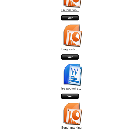
La fonction...
Voir
Diagnostic...
Voir
les pouvoirs...
Voir
Benchmarking