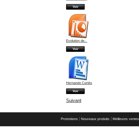
Voir
Evolution de...
Voir
Hernando Cortès
Voir
Suivant
Promotions
Nouveaux produits
Meilleures ventes