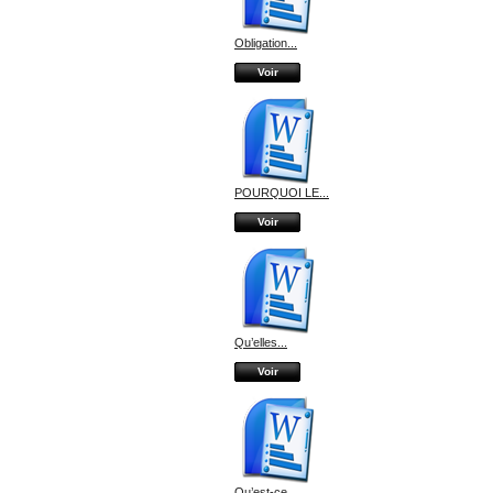
Obligation...
Voir
POURQUOI LE...
Voir
Qu’elles...
Voir
Qu’est-ce...