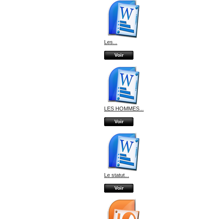
Les...
Voir
LES HOMMES...
Voir
Le statut...
Voir