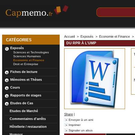
Accueil
>
Exposés
>
Economie et Finance
>
CATÉGORIES
DU RPR À L'UMP
Exposés
Sciences et Technologies
Sciences Humaines
Economie et Finance
Droit et Entreprise
Fiches de lecture
Mémoires et Thèses
Cours
Rapports de stages
Etudes de Cas
Etudes de Marché
Share
|
Commentaires d'arrêts
Envoyer à un ami
Imprimer
Hôtellerie / restauration
Signaler un abus
Humour