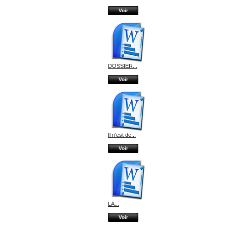
Voir
DOSSIER...
Voir
Il n'est de...
Voir
LA...
Voir