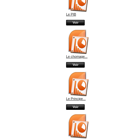
Le PIB
Voir
Le chomage...
Voir
Le Principe...
Voir