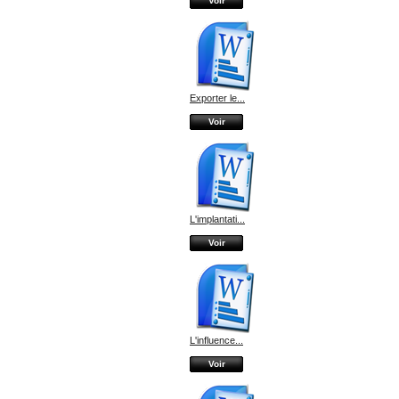
Voir
Exporter le...
Voir
L'implantati...
Voir
L'influence...
Voir