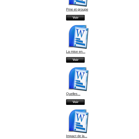
Pme et groupe
Voir
La mise en...
Voir
Quelles...
Voir
Impact de la...