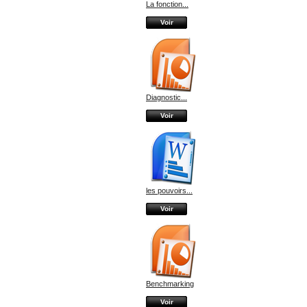
La fonction...
Voir
Diagnostic...
Voir
les pouvoirs...
Voir
Benchmarking
Voir