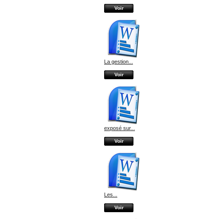
Voir
La gestion...
Voir
exposé sur...
Voir
Les...
Voir