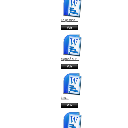
La gestion...
Voir
exposé sur...
Voir
Les...
Voir