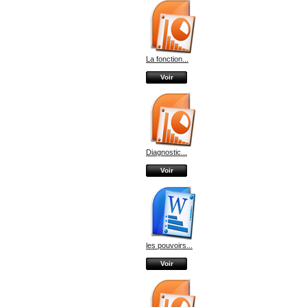
La fonction...
Voir
Diagnostic...
Voir
les pouvoirs...
Voir