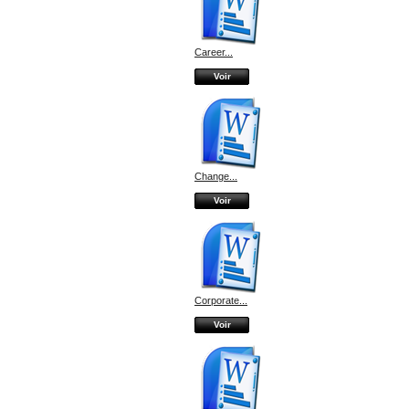
Career...
Voir
Change...
Voir
Corporate...
Voir