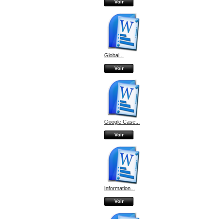
Voir
Global...
Voir
Google Case...
Voir
Information...
Voir