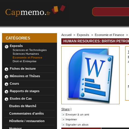
Accueil
>
Exposés
>
Economie et Finance
>
CATÉGORIES
HUMAN RESOURCES: BRITISH PETRO
Exposés
Sciences et Technologies
Sciences Humaines
Economie et Finance
Droit et Entreprise
Fiches de lecture
Mémoires et Thèses
Cours
Rapports de stages
Etudes de Cas
Etudes de Marché
Share
|
Commentaires d'arrêts
Envoyer à un ami
Imprimer
Hôtellerie / restauration
Signaler un abus
Humour