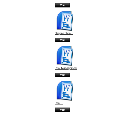
Voir
Organization...
Voir
Risk Management
Voir
Risk...
Voir