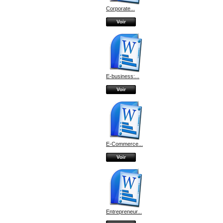
Corporate...
Voir
E-business:...
Voir
E-Commerce...
Voir
Entrepreneur...