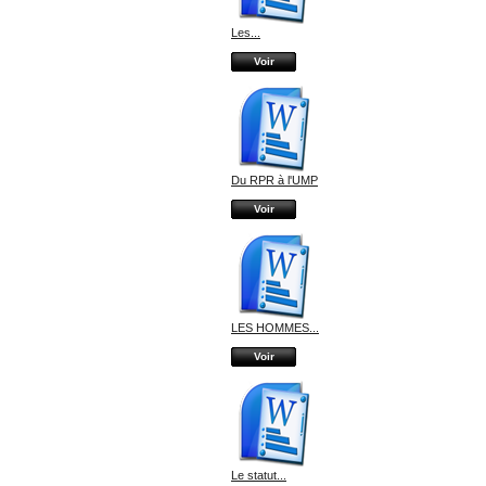
Les...
Voir
Du RPR à l'UMP
Voir
LES HOMMES...
Voir
Le statut...