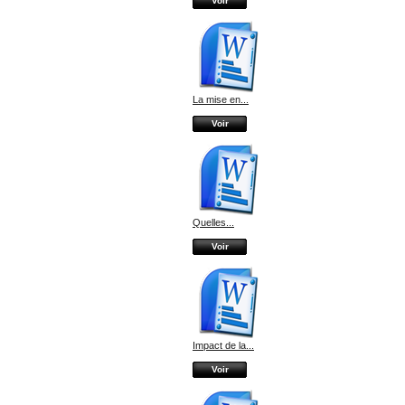
Voir
La mise en...
Voir
Quelles...
Voir
Impact de la...
Voir