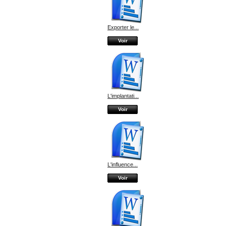
Exporter le...
Voir
L'implantati...
Voir
L'influence...
Voir