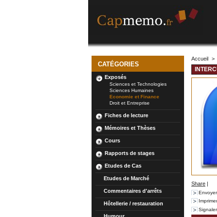
Accueil
>
CATÉGORIES
INTER
Exposés
Sciences et Technologies
Sciences Humaines
Economie et Finance
Droit et Entreprise
Fiches de lecture
Mémoires et Thèses
Cours
Rapports de stages
Etudes de Cas
Etudes de Marché
Share
|
Commentaires d'arrêts
Envoyer
Imprime
Hôtellerie / restauration
Signale
Humour