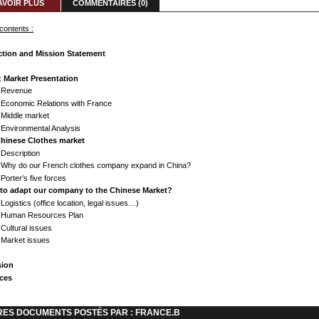
AVOIR PLUS
COMMENTAIRES (0)
 contents :
ction and Mission Statement
: Market Presentation
 Revenue
 Economic Relations with France
 Middle market
 Environmental Analysis
 Chinese Clothes market
 Description
 Why do our French clothes company expand in China?
 Porter’s five forces
w to adapt our company to the Chinese Market?
 Logistics (office location, legal issues…)
 Human Resources Plan
 Cultural issues
 Market issues
sion
ces
RES DOCUMENTS POSTÉS PAR : FRANCE.B