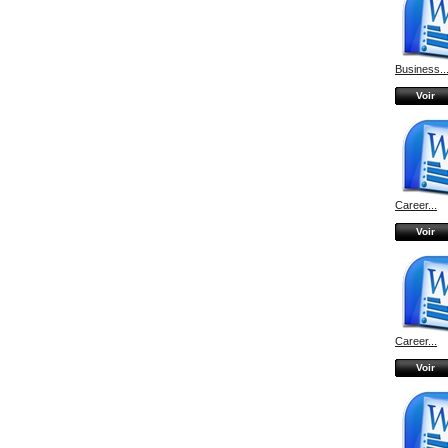
Business..
Voir
Career...
Voir
Career...
Voir