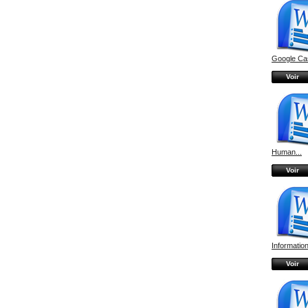
Google Cas
Voir
Human...
Voir
Information
Voir