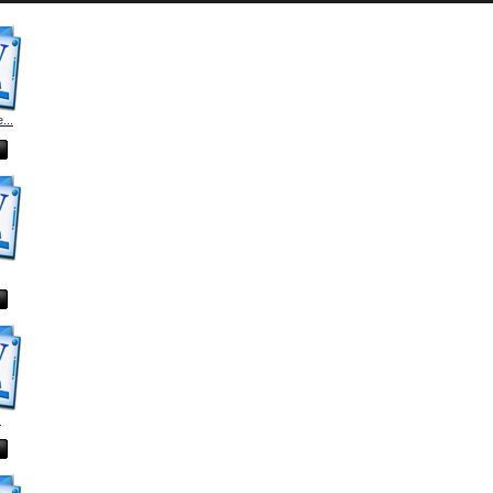
...
.