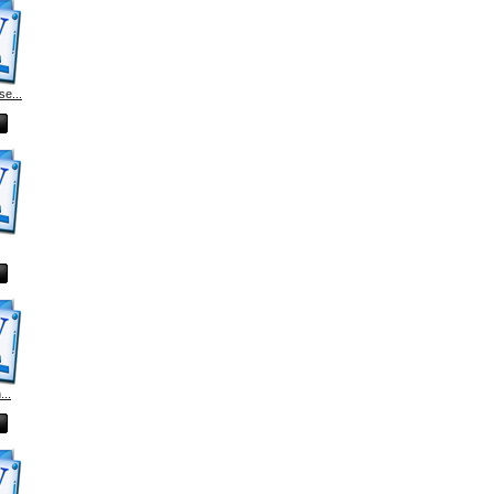
e...
...