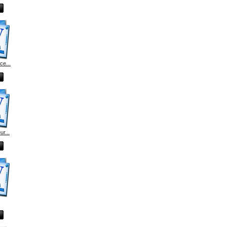
e...
r...