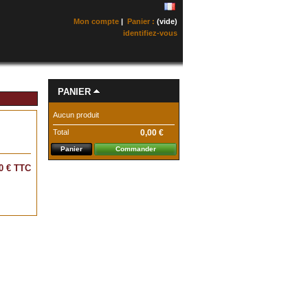
Mon compte
|
Panier :
(vide)
identifiez-vous
PANIER
Aucun produit
Total
0,00 €
Panier
Commander
0 €
TTC