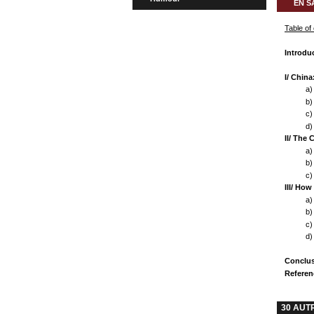
EN S
Table of
Introdu
I/ China
a)
b)
c)
d)
II/ The
a)
b)
c)
III/ Ho
a)
b)
c)
d)
Conclu
Referen
30 AUT