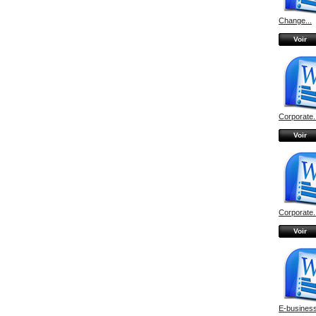
Change...
Voir
Corporate.
Voir
Corporate.
Voir
E-business: