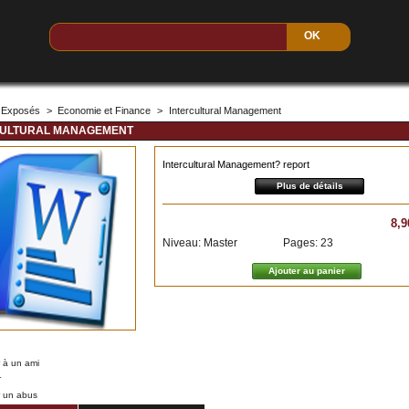
Exposés
>
Economie et Finance
>
Intercultural Management
CULTURAL MANAGEMENT
Intercultural Management? report
Plus de détails
8,9
Niveau: Master
Pages: 23
 à un ami
r
r un abus