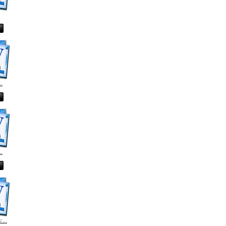
..
..
...