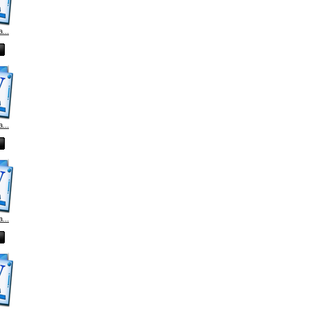
...
...
...