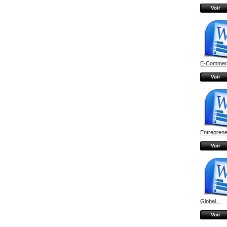
Voir
E-Commerc
Voir
Entrepreneu
Voir
Global...
Voir