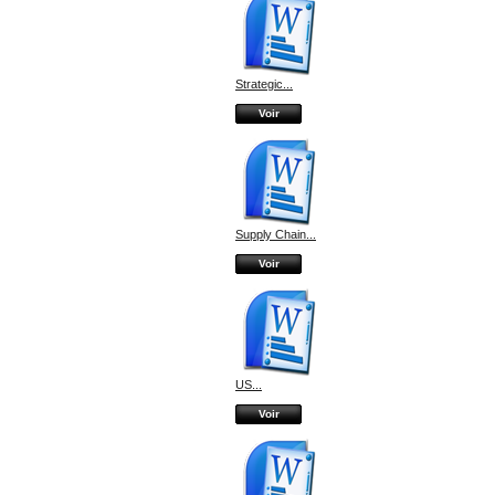
Strategic...
Voir
Supply Chain...
Voir
US...
Voir