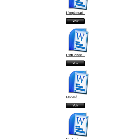
L'implantati...
Voir
L'influence...
Voir
Mobilité...
Voir