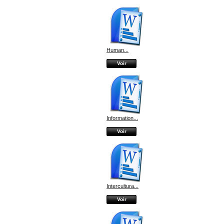
Human...
Voir
Information...
Voir
Intercultura...
Voir