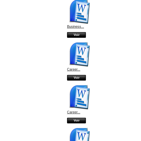
Business...
Voir
Career...
Voir
Career...
Voir