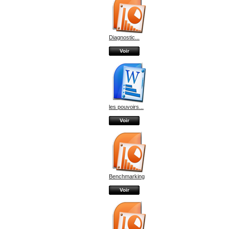
Diagnostic...
Voir
les pouvoirs...
Voir
Benchmarking
Voir