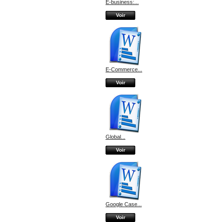
E-business:...
Voir
E-Commerce...
Voir
Global...
Voir
Google Case...
Voir