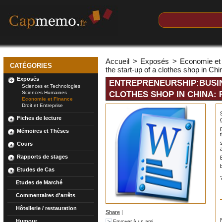
Accueil
>
Exposés
>
Economie et
CATÉGORIES
the start-up of a clothes shop in 
Exposés
ENTREPRENEURSHIP:BUSIN
Sciences et Technologies
Sciences Humaines
CLOTHES SHOP IN CHINA:
Economie et Finance
Droit et Entreprise
Fiches de lecture
Mémoires et Thèses
Cours
Rapports de stages
Etudes de Cas
Etudes de Marché
Commentaires d'arrêts
Hôtellerie / restauration
Share
|
Humour
Envoyer à un ami