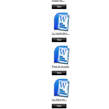
Etude de...
Voir
Le marketing...
Voir
Pme et groupe
Voir
La mise en...
Voir