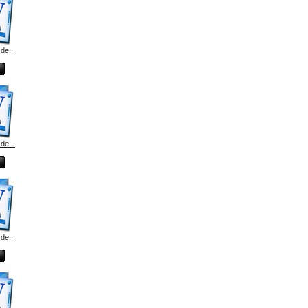
de...
de...
de...