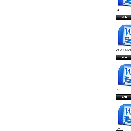
La...
Voir
Le principe
Voir
Les...
Voir
Les...