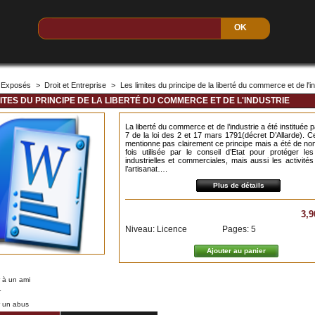
Exposés
>
Droit et Entreprise
>
Les limites du principe de la liberté du commerce et de l'i
MITES DU PRINCIPE DE LA LIBERTÉ DU COMMERCE ET DE L'INDUSTRIE
La liberté du commerce et de l’industrie a été instituée pa
7 de la loi des 2 et 17 mars 1791(décret D’Allarde). Ce
mentionne pas clairement ce principe mais a été de n
fois utilisée par le conseil d’Etat pour protéger les
industrielles et commerciales, mais aussi les activités 
l’artisanat….
Plus de détails
3,9
Niveau: Licence
Pages: 5
 à un ami
r
r un abus