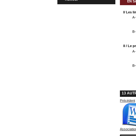
EN S
I/ Les l
A-
B-
II / Le 
A-
B–
13 AUT
Précédent
Association