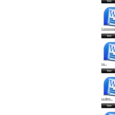
Voir
Commentair
Voir
La...
Voir
La libre...
Voir