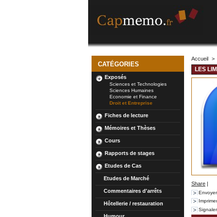
Accueil
>
CATÉGORIES
LES LI
Exposés
Sciences et Technologies
Sciences Humaines
Economie et Finance
Droit et Entreprise
Fiches de lecture
Mémoires et Thèses
Cours
Rapports de stages
Etudes de Cas
Etudes de Marché
Share
|
Commentaires d'arrêts
Envoyer
Imprime
Hôtellerie / restauration
Signale
Humour