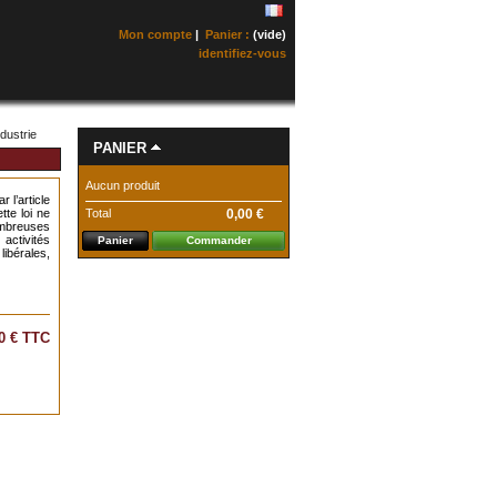
Mon compte
|
Panier :
(vide)
identifiez-vous
ndustrie
PANIER
Aucun produit
r l’article
Total
0,00 €
tte loi ne
ombreuses
 activités
Panier
Commander
libérales,
0 €
TTC