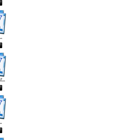
..
...
..