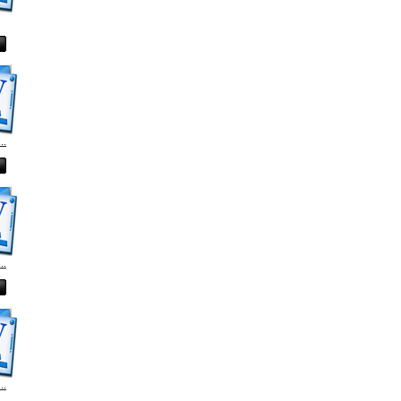
..
..
..