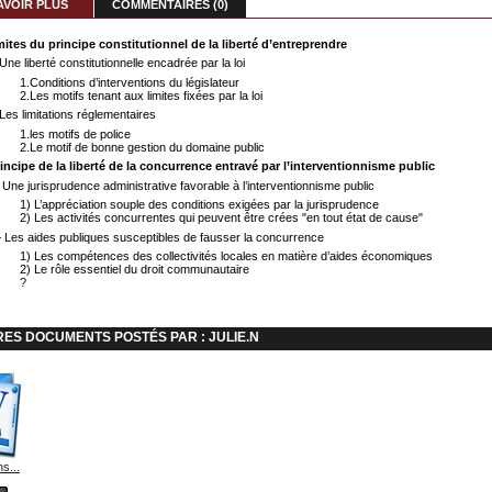
AVOIR PLUS
COMMENTAIRES (0)
imites du principe constitutionnel de la liberté d’entreprendre
Une liberté constitutionnelle encadrée par la loi
1.Conditions d’interventions du législateur
2.Les motifs tenant aux limites fixées par la loi
Les limitations réglementaires
1.les motifs de police
2.Le motif de bonne gestion du domaine public
principe de la liberté de la concurrence entravé par l’interventionnisme public
 Une jurisprudence administrative favorable à l’interventionnisme public
1) L’appréciation souple des conditions exigées par la jurisprudence
2) Les activités concurrentes qui peuvent être crées "en tout état de cause"
 Les aides publiques susceptibles de fausser la concurrence
1) Les compétences des collectivités locales en matière d’aides économiques
2) Le rôle essentiel du droit communautaire
?
RES DOCUMENTS POSTÉS PAR : JULIE.N
s...