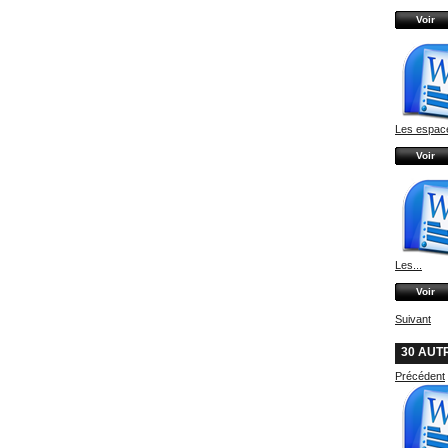
Voir
Les espace
Voir
Les...
Voir
Suivant
30 AUT
Précédent