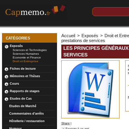
Accueil
>
Exposés
>
Droit et Entr
CATÉGORIES
prestations de services
Exposés
LES PRINCIPES GÉNÉRAUX
Sciences et Technologies
Sciences Humaines
SERVICES
Economie et Finance
Droit et Entreprise
Fiches de lecture
Mémoires et Thèses
Cours
Rapports de stages
Etudes de Cas
Etudes de Marché
Commentaires d'arrêts
Hôtellerie / restauration
Share
|
Humour
Envoyer à un ami