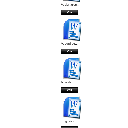
Assignation...
Voir
Accord de...
Voir
Acte de...
Voir
La gestion...