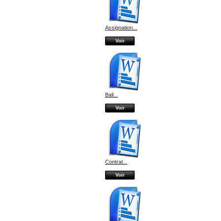
Assignation...
Voir
Bail...
Voir
Contrat...
Voir