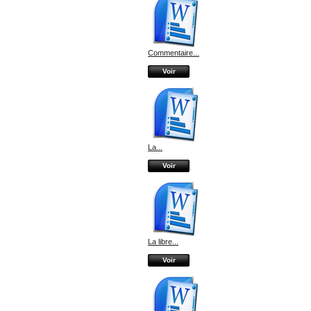
Commentaire...
Voir
La...
Voir
La libre...
Voir