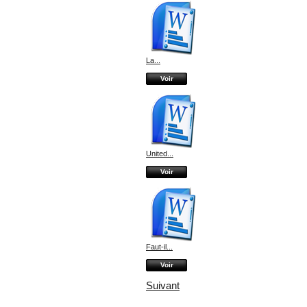
La...
Voir
United...
Voir
Faut-il...
Voir
Suivant