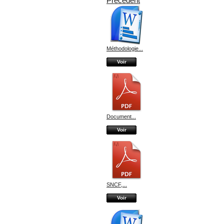
Précédent
Méthodologie...
Voir
Document...
Voir
SNCF,...
Voir