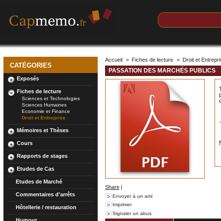
Accueil
>
Fiches de lecture
>
Droit et Entrepr
CATÉGORIES
PASSATION DES MARCHÉS PUBLICS
Exposés
Fiches de lecture
Sciences et Technologies
Sciences Humaines
Economie et Finance
Droit et Entreprise
Mémoires et Thèses
Cours
Rapports de stages
Etudes de Cas
Etudes de Marché
Share
|
Commentaires d'arrêts
Envoyer à un ami
Imprimer
Hôtellerie / restauration
Signaler un abus
Humour