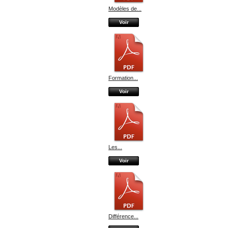
Modèles de...
Voir
Formation...
Voir
Les...
Voir
Différence...