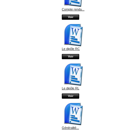
Compte rendu...
Voir
Le dipôle RC
Voir
Le dipôle RL
Voir
Généralité...