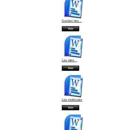
Gestion des...
Voir
Les piles...
Voir
Les molécules
Voir