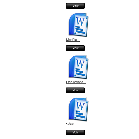
Voir
Modèle...
Voir
Oscillations...
Voir
Série...
Voir