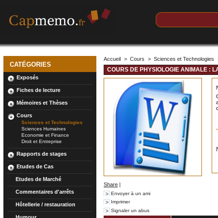
Accueil
>
Cours
>
Sciences et Technologies
CATÉGORIES
COURS DE PHYSIOLOGIE ANIMALE : LA
Exposés
Fiches de lecture
Mémoires et Thèses
Cours
Sciences et Technologies
Sciences Humaines
Economie et Finance
Droit et Entreprise
Rapports de stages
Etudes de Cas
Etudes de Marché
Share
|
Commentaires d'arrêts
Envoyer à un ami
Imprimer
Hôtellerie / restauration
Signaler un abus
Humour