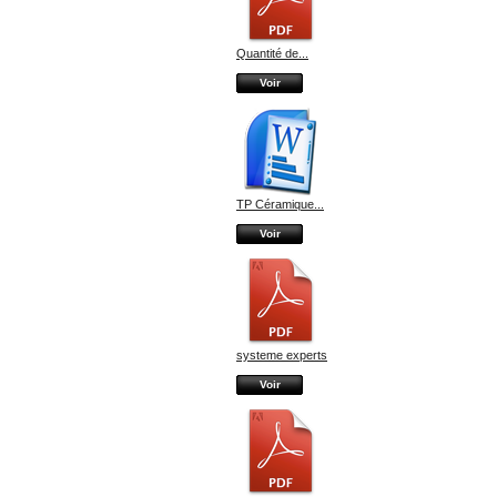
Quantité de...
Voir
TP Céramique...
Voir
systeme experts
Voir