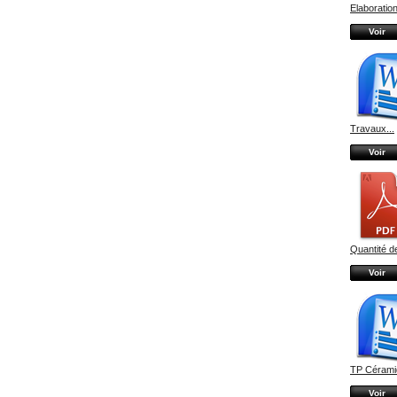
Elaboration
Voir
Travaux...
Voir
Quantité de
Voir
TP Céramiq
Voir