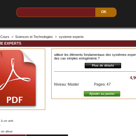
Cours
>
Sciences et Technologies
>
systeme experts
ME EXPERTS
utiliser les éléments fondamentaux des systèmes expe
des cas simples enIngénierie.?
Plus de détails
4,9
Niveau: Master
Pages: 47
 à un ami
r
r un abus