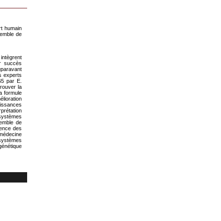
rt humain
semble de
intègrent
ur succès
auparavant
s experts
65 par E.
rouver la
a formule
lioration
aissances
prétation
 systèmes
semble de
ience des
médecine
 systèmes
génétique