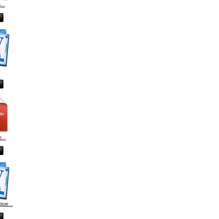
...
...
ue...