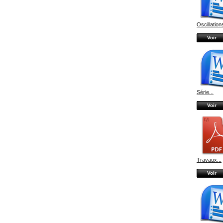
Oscillations
Voir
Série...
Voir
Travaux...
Voir