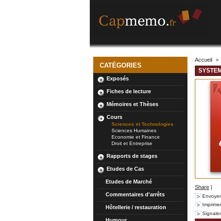
Accueil
>
CATÉGORIES
SYSTE
Exposés
Fiches de lecture
Mémoires et Thèses
Cours
Sciences et Technologies
Sciences Humaines
Economie et Finance
Droit et Entreprise
Rapports de stages
Etudes de Cas
Etudes de Marché
Share
|
Commentaires d'arrêts
Envoyer
Imprime
Hôtellerie / restauration
Signale
Humour