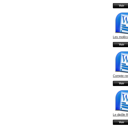
Voir
Les moléc
Voir
Compte ren
Voir
Le dipôle 
Voir