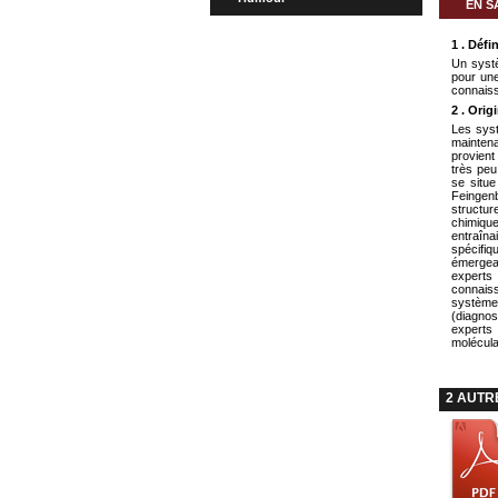
EN S
1 . Défi
Un systè
pour une
connaiss
2 . Orig
Les syst
mainten
provient
très peu
se situ
Feingenb
structu
chimique
entraîn
spécifi
émergea
experts
connaiss
système
(diagnos
experts 
molécula
2 AUTR