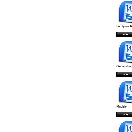
Le dipôle 
Voir
Généralité.
Voir
Modèle...
Voir