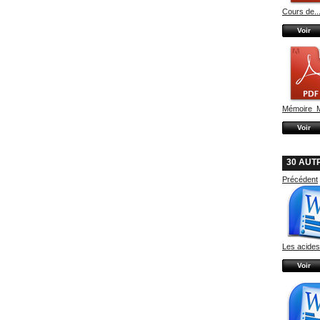
Cours de..
Voir
Mémoire_
Voir
30 AUT
Précédent
Les acides.
Voir