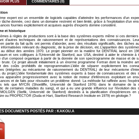
AVOIR PLUS
COMMENTAIRES (0)
nition
me expert est un ensemble de logiciels capables d’atteindre les performances d’un expe
 tâche donnée, ceci dans un domaine restreint et bien limité, grâce à l’exploitation d’un en
ances fournies explicitement et acquises auprès d’experts domine considéré.
ine et historique
èmes à règles de productions sont à la base des systèmes experts même si ces derniers 
ant d’autres techniques de raisonnement et de représentations des connaissances. Le
 en partie du fait qu’ils ont permis d’aborder, avec des résultats significatifs, des tâches 
 informatisées relevant du diagnostic, de la prise de décision, etc.L’apparition des système
e au début des années 1970. Le projet pionnier en la matière fut DENTRAL lancé en 19
aum et ses collègues à l’Université de Stanford, aux USA, destiné à aider le chimiste à t
re d’un composé organique à partir de la donnée de son spectrogramme de masse et de s
 brute. Ce projet aboutit initialement à un énorme programme Fortran dont la moindre amé
ait des coûts prohibitifs de reprogrammation.L’idée de séparer explicitement les conn
ques (intégrées au mécanisme de raisonnement du DENTRAL) de leur mécanisme d’inter
 du projet.L’idée fondamentale des systèmes experts à base de connaissances et des
 va apparaître progressivement avec la notion de moteur d’inférences exploitant un en
ances et de faits pour résoudre un problème donné. La méthode fut raffinée avec l’expér
s tels que MYCIN (Shoetliffe, Université de Stanford 1976) dans le domaine de la 
tic de certaines maladies du sang), et qui a eu une grande influence sur l’évolution des
MOLGEN (Stefik, Université de Stanford) destinés à la planification d’expériences en 
ire ou PROPECTOR (Duda et Hart, Stanford Research Institute en 1979) en géologie.?
ES DOCUMENTS POSTÉS PAR : KAKOU.A