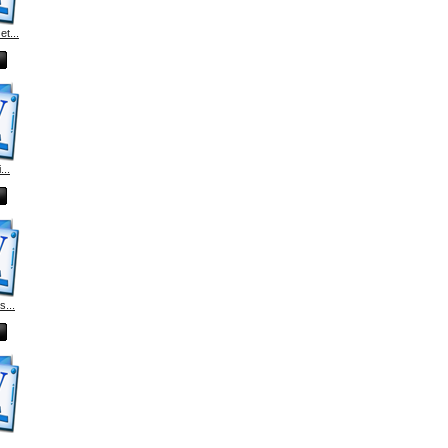
t...
...
s...