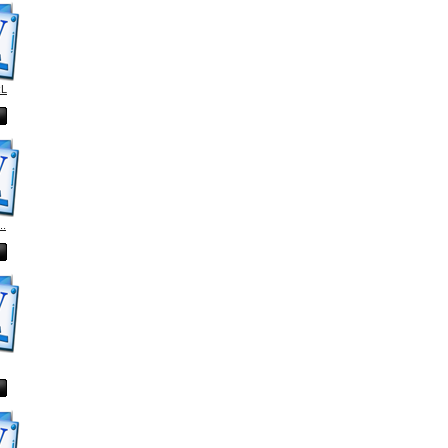
RL
..