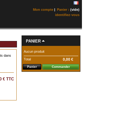
Mon compte
|
Panier :
(vide)
identifiez-vous
PANIER
Aucun produit
rts dans
Total
0,00 €
Panier
Commander
0 €
TTC