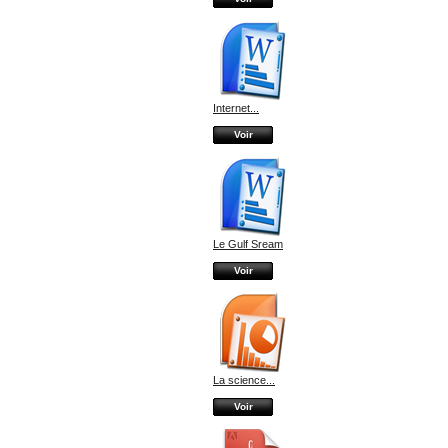
Internet...
Voir
Le Gulf Sream
Voir
La science...
Voir