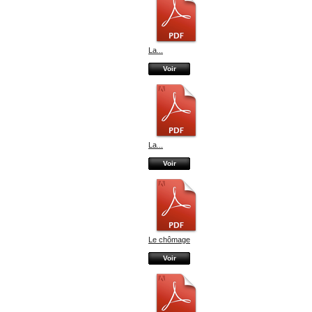
La...
Voir
La...
Voir
Le chômage
Voir