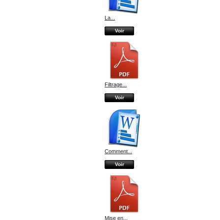
La...
Voir
Filtrage...
Voir
Comment...
Voir
Mise en...