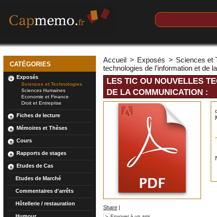
Accueil
>
Exposés
>
Sciences et 
CATÉGORIES
technologies de l’information et de 
Exposés
LES TIC OU NOUVELLES T
Sciences et Technologies
Sciences Humaines
DE LA COMMUNICATION :
Economie et Finance
Droit et Entreprise
Fiches de lecture
Mémoires et Thèses
Cours
Rapports de stages
Etudes de Cas
Etudes de Marché
Commentaires d'arrêts
Hôtellerie / restauration
Share
|
Humour
Envoyer à un ami