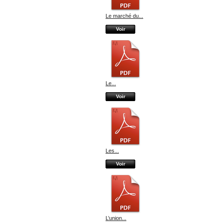
Le marché du...
Voir
Le...
Voir
Les...
Voir
L’union...