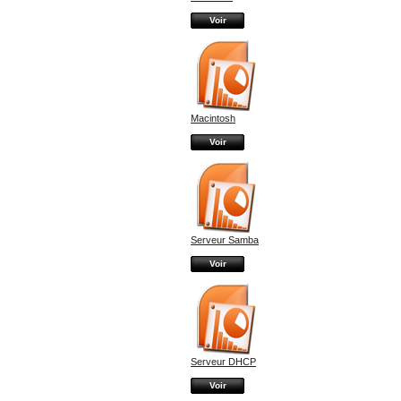
Voir
Macintosh
Voir
Serveur Samba
Voir
Serveur DHCP
Voir