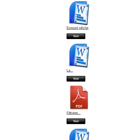
Exposé pêche
Voir
La...
Voir
Filtrage...
Voir