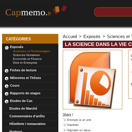
Accueil
>
Exposés
>
Sciences et 
CATÉGORIES
LA SCIENCE DANS LA VIE
Exposés
Sciences et Technologies
Sciences Humaines
Economie et Finance
Droit et Entreprise
Fiches de lecture
Mémoires et Thèses
Cours
Rapports de stages
Etudes de Cas
Etudes de Marché
Share
|
Commentaires d'arrêts
Envoyer à un ami
Hôtellerie / restauration
Imprimer
Signaler un abus
Humour