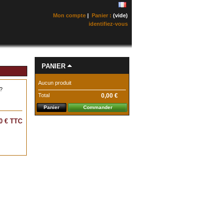
Mon compte
|
Panier :
(vide)
identifiez-vous
PANIER
Aucun produit
?
Total
0,00 €
Panier
Commander
0 €
TTC