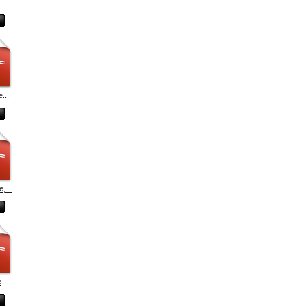
...
,...
e