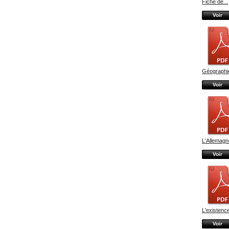
Fiche de...
Voir
Géographie
Voir
L'Allemagne
Voir
L'existenc
Voir