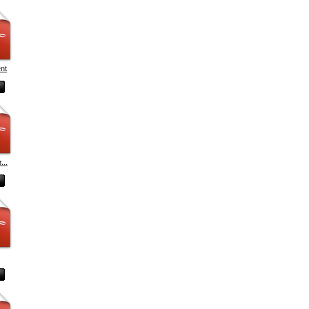
ent
...