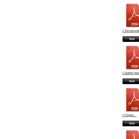
L'inconsci
Voir
L'outre-mer
Voir
L'Union...
Voir