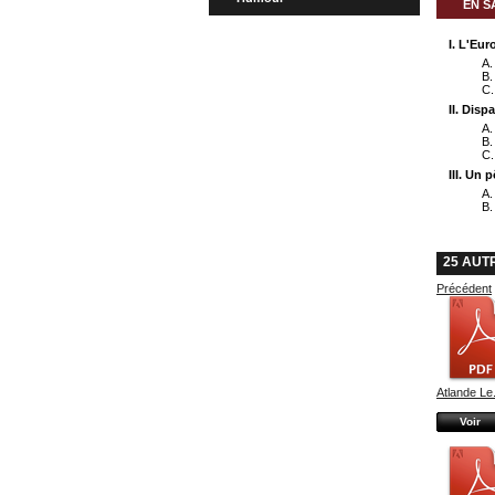
EN S
I. L'Eur
A.
B.
C.
II. Dis
A.
B.
C.
III. Un 
A.
B.
25 AUT
Précédent
Atlande Le.
Voir