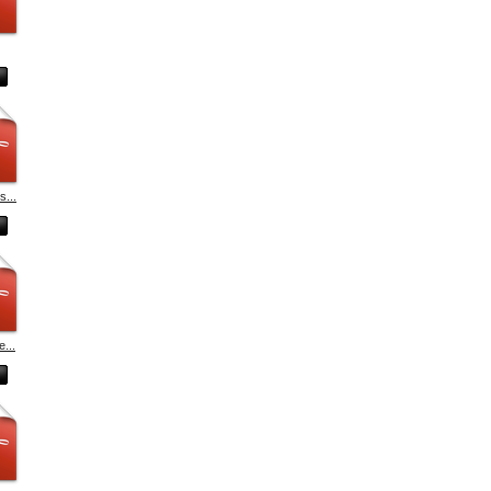
...
e...