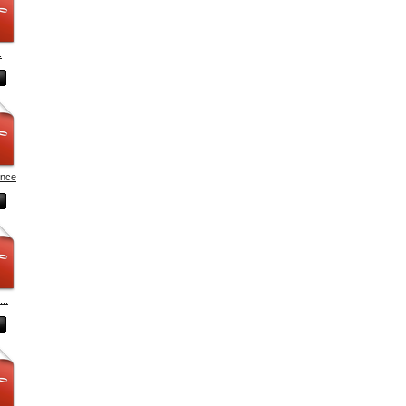
.
ence
..