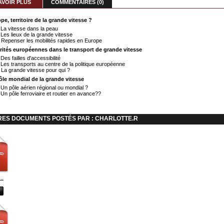
AVOIR PLUS
COMMENTAIRES (0)
ope, territoire de la grande vitesse ?
 La vitesse dans la peau 
 Les lieux de la grande vitesse 
 Repenser les mobilités rapides en Europe 
parités européennes dans le transport de grande vitesse
 Des failles d'accessibilité 
 Les transports au centre de la politique européenne 
 La grande vitesse pour qui ? 
pôle mondial de la grande vitesse
 Un pôle aérien régional ou mondial ? 
 Un pôle ferroviaire et routier en avance??
RES DOCUMENTS POSTÉS PAR : CHARLOTTE.R
..