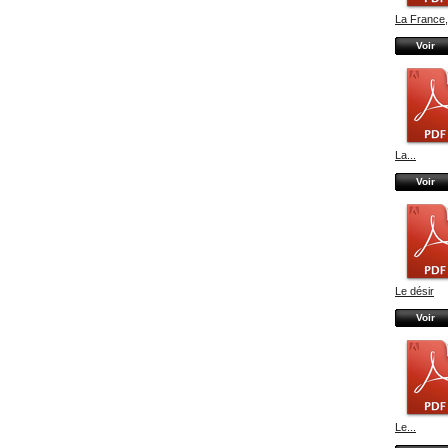
La France,.
Voir
La...
Voir
Le désir
Voir
Le...