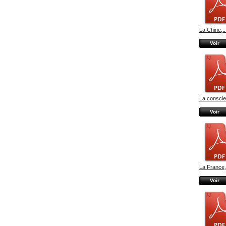
La Chine,..
Voir
La consci
Voir
La France,.
Voir