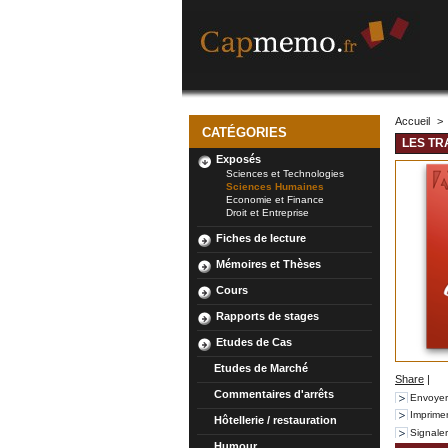
Accueil
>
CATÉGORIES
LES TR
Exposés
Sciences et Technologies
Sciences Humaines
Economie et Finance
Droit et Entreprise
Fiches de lecture
Mémoires et Thèses
Cours
Rapports de stages
Etudes de Cas
Etudes de Marché
Share
|
Commentaires d'arrêts
Envoyer
Imprime
Hôtellerie / restauration
Signale
Humour