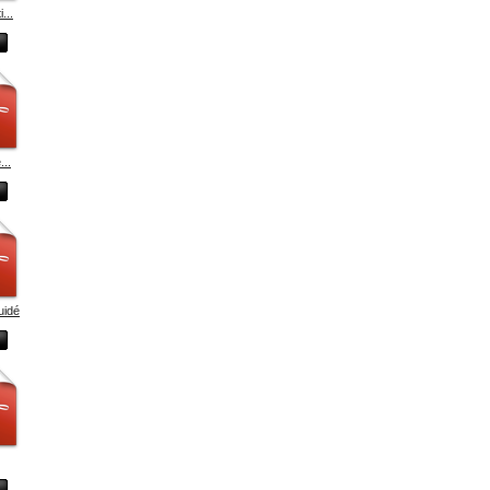
...
...
uidé