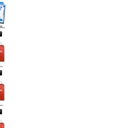
i...
...
...