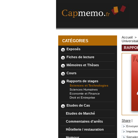
Accueil
>
CATÉGORIES
Universitai
RAPPOR
Exposés
Fiches de lecture
Mémoires et Thèses
Cours
Rapports de stages
Sciences et Technologies
Sciences Humaines
Economie et Finance
Droit et Entreprise
Etudes de Cas
Etudes de Marché
Share
|
Commentaires d'arrêts
Envoyer
Hôtellerie / restauration
Imprime
Signale
Humour