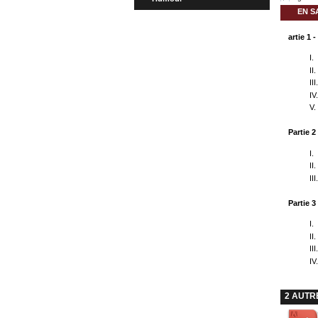
EN S
artie 1
I.
II
II
IV
V.
Partie 2
I.
II
II
Partie 
I.
II
II
IV
2 AUTR