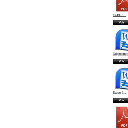
ECBU :...
Voir
Déploiemen
Voir
Stage à...
Voir