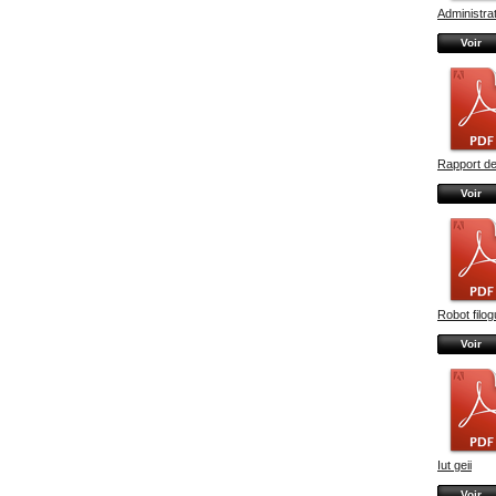
Administrati
Voir
Rapport de
Voir
Robot filog
Voir
Iut geii
Voir