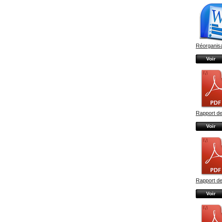
Réorganisat
Voir
Rapport de
Voir
Rapport de
Voir