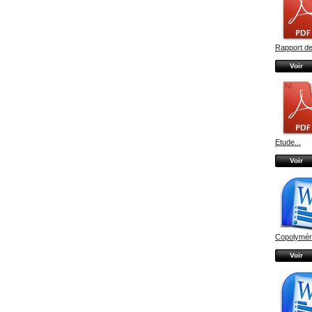
Rapport de
Voir
Etude...
Voir
Copolyméri
Voir