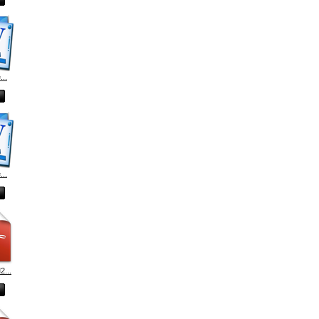
...
...
2...