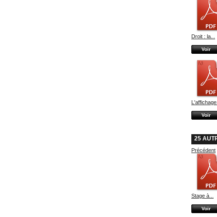
Droit : la...
Voir
L'affichage.
Voir
25 AUT
Précédent
Stage à...
Voir