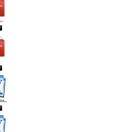
...
sa...