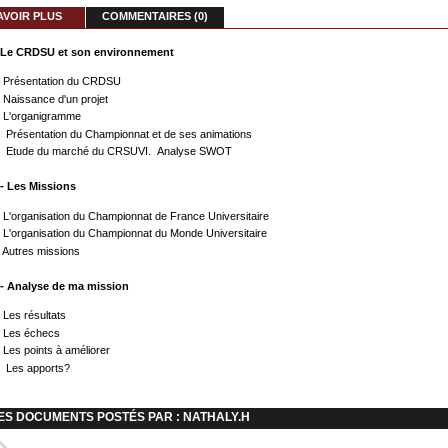
AVOIR PLUS
COMMENTAIRES (0)
 - Le CRDSU et son environnement
 Présentation du CRDSU
. Naissance d'un projet
I. L'organigramme
. Présentation du Championnat et de ses animations
 Etude du marché du CRSUVI. Analyse SWOT
 - Les Missions
 L'organisation du Championnat de France Universitaire
. L'organisation du Championnat du Monde Universitaire
I. Autres missions
3 - Analyse de ma mission
 Les résultats
. Les échecs
I. Les points à améliorer
. Les apports?
ES DOCUMENTS POSTÉS PAR : NATHALY.H