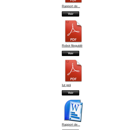
Rapport de...
Voir
Robot filoguidé
Voir
Iut geii
Voir
Rapport de...