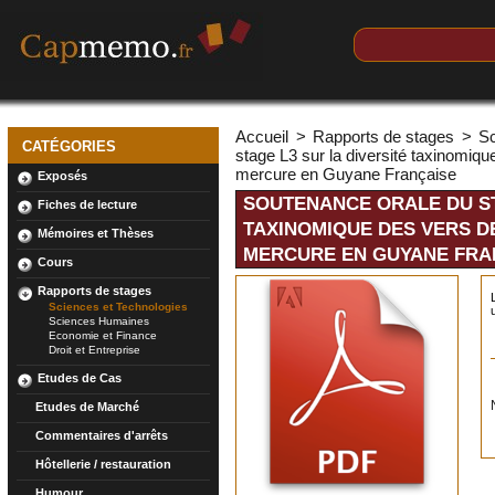
Accueil
>
Rapports de stages
>
Sc
CATÉGORIES
stage L3 sur la diversité taxinomiqu
mercure en Guyane Française
Exposés
SOUTENANCE ORALE DU ST
Fiches de lecture
TAXINOMIQUE DES VERS D
Mémoires et Thèses
MERCURE EN GUYANE FRA
Cours
Rapports de stages
Sciences et Technologies
Sciences Humaines
Economie et Finance
Droit et Entreprise
Etudes de Cas
Etudes de Marché
Commentaires d'arrêts
Hôtellerie / restauration
Humour