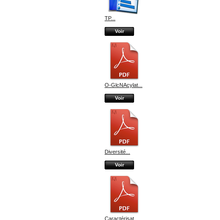
TP...
Voir
O-GlcNAcylat...
Voir
Diversité...
Voir
Caractérisat...