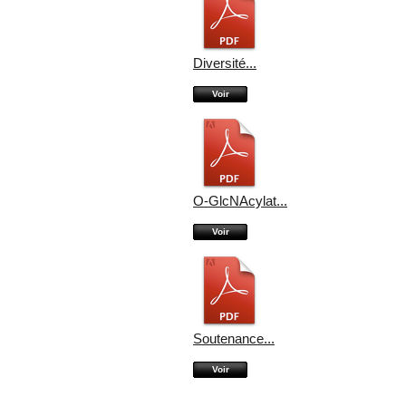
Diversité...
Voir
O-GlcNAcylat...
Voir
Soutenance...
Voir