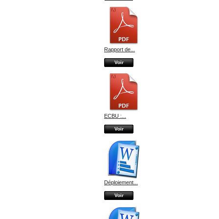
Rapport de...
Voir
ECBU :...
Voir
Déploiement...
Voir