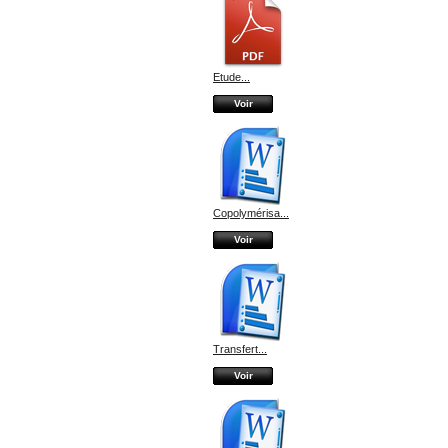
Etude...
Voir
Copolymérisa...
Voir
Transfert...
Voir