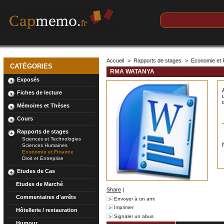
Accueil
>
Rapports de stages
>
Economie et 
CATÉGORIES
RMA WATANYA
Exposés
Fiches de lecture
c
Mémoires et Thèses
Cours
Rapports de stages
Sciences et Technologies
Sciences Humaines
Economie et Finance
Droit et Entreprise
Etudes de Cas
Etudes de Marché
Share
|
Commentaires d'arrêts
Envoyer à un ami
Imprimer
Hôtellerie / restauration
Signaler un abus
Humour