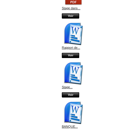
Stage dans...
Voir
Rapport de...
Voir
Stage...
Voir
BANQUE...