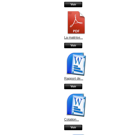
Voir
La maitrise...
Voir
Rapport de...
Voir
Cotation...
Voir