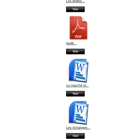
Les limites...
Voir
Audit...
Voir
Le marché et...
Voir
Les échanges...
Voir