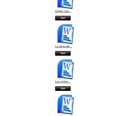
Diriger une...
Voir
La divesrité...
Voir
Les styles...
Voir