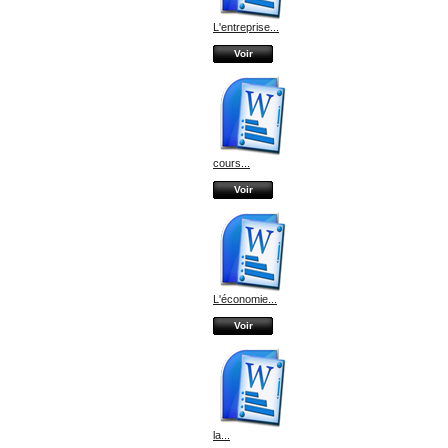
L'entreprise...
Voir
cours...
Voir
L'économie...
Voir
la...