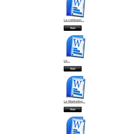
La cohésion...
Voir
Le...
Voir
Le Marketing...
Voir