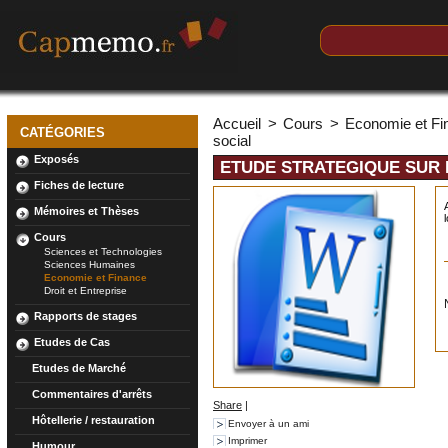
Accueil
>
Cours
>
Economie et Fi
CATÉGORIES
social
Exposés
ETUDE STRATEGIQUE SUR 
Fiches de lecture
Mémoires et Thèses
Cours
Sciences et Technologies
Sciences Humaines
Economie et Finance
Droit et Entreprise
Rapports de stages
Etudes de Cas
Etudes de Marché
Commentaires d'arrêts
Share
|
Hôtellerie / restauration
Envoyer à un ami
Imprimer
Humour