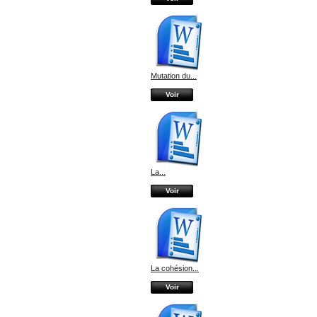
Mutation du...
Voir
La...
Voir
La cohésion...
Voir