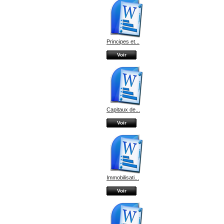
Principes et...
Voir
Capitaux de...
Voir
Immobilisati...
Voir