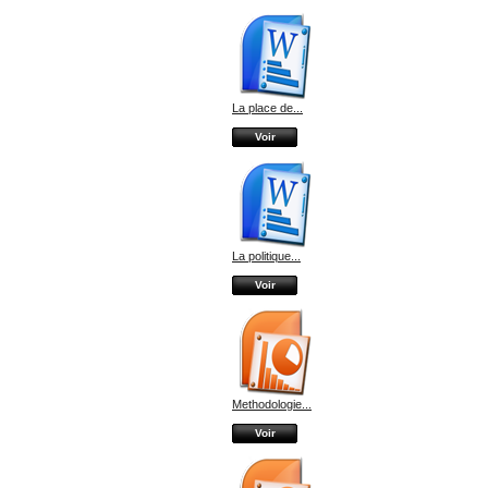
La place de...
Voir
La politique...
Voir
Methodologie...
Voir