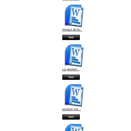
Impact de la...
Voir
La gestion...
Voir
exposé sur...
Voir