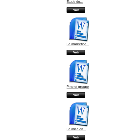
Etude de...
Voir
Le marketing...
Voir
Pme et groupe
Voir
La mise en...
Voir