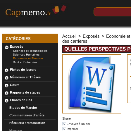
Accueil
>
Exposés
>
Economie et
CATÉGORIES
des carrières
Exposés
QUELLES PERSPECTIVES P
Sciences et Technologies
Sciences Humaines
Economie et Finance
Droit et Entreprise
Fiches de lecture
Mémoires et Thèses
Cours
Rapports de stages
Etudes de Cas
Etudes de Marché
Commentaires d'arrêts
Share
|
Hôtellerie / restauration
Envoyer à un ami
Imprimer
Humour