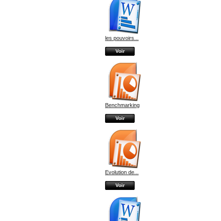
les pouvoirs...
Voir
Benchmarking
Voir
Evolution de...
Voir