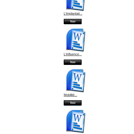
L'implantati...
Voir
L'influence...
Voir
Mobilité...
Voir