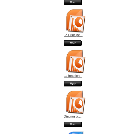
Voir
Le Principe...
Voir
La fonction...
Voir
Diagnostic...
Voir