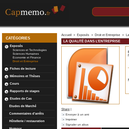
Accueil
>
Exposés
>
Droit et Entreprise
>
La
CATÉGORIES
LA QUALITÉ DANS L’ENTREPRISE
Exposés
Sciences et Technologies
Sciences Humaines
Economie et Finance
Droit et Entreprise
Fiches de lecture
Mémoires et Thèses
Cours
Rapports de stages
Etudes de Cas
Etudes de Marché
Share
|
Commentaires d'arrêts
Envoyer à un ami
Imprimer
Hôtellerie / restauration
Signaler un abus
Humour