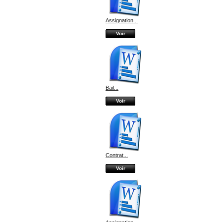
Assignation...
Voir
Bail...
Voir
Contrat...
Voir