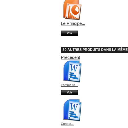
Le Principe...
Voir
30 AUTRES PRODUITS DANS LA MÊME
Précédent
L’article 44...
Voir
Contrat...