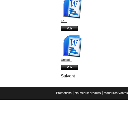
La...
Voir
United...
Voir
Suivant
Promotions
Nouveaux produits
Meilleures ventes