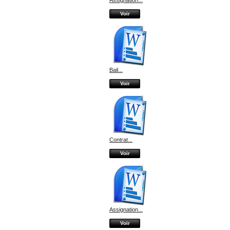
Voir
Bail...
Voir
Contrat...
Voir
Assignation...
Voir