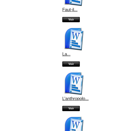
Faut-il...
Voir
La...
Voir
L’anthropolo...
Voir