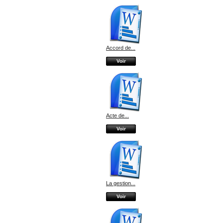
Accord de...
Voir
Acte de...
Voir
La gestion...
Voir