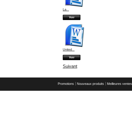
La...
Voir
United...
Voir
Suivant
Promotions
Nouveaux produits
Meilleures ventes