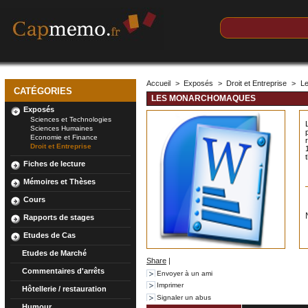
Accueil
>
Exposés
>
Droit et Entreprise
>
L
CATÉGORIES
LES MONARCHOMAQUES
Exposés
Sciences et Technologies
Sciences Humaines
Economie et Finance
Droit et Entreprise
Fiches de lecture
Mémoires et Thèses
Cours
Rapports de stages
Etudes de Cas
Etudes de Marché
Share
|
Commentaires d'arrêts
Envoyer à un ami
Imprimer
Hôtellerie / restauration
Signaler un abus
Humour