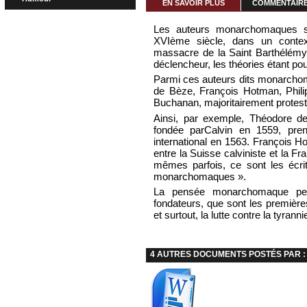
EN SAVOIR PLUS
COMMENTAIRES
Les auteurs monarchomaques se
XVIème siècle, dans un contex
massacre de la Saint Barthélémy 
déclencheur, les théories étant po
Parmi ces auteurs dits monarchom
de Bèze, François Hotman, Phil
Buchanan, majoritairement prote
Ainsi, par exemple, Théodore d
fondée parCalvin en 1559, pre
international en 1563. François H
entre la Suisse calviniste et la Fr
mêmes parfois, ce sont les écrit
monarchomaques ».
La pensée monarchomaque peut
fondateurs, que sont les première
et surtout, la lutte contre la tyranni
4 AUTRES DOCUMENTS POSTÉS PAR : 