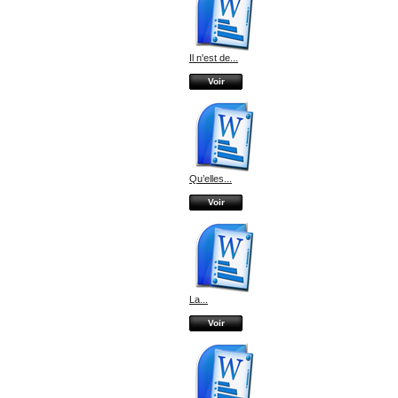
Il n'est de...
Voir
Qu’elles...
Voir
La...
Voir