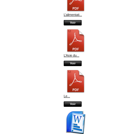
L’alimentati...
Voir
L’Asie du...
Voir
Le...
Voir