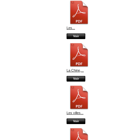
Les...
Voir
La Chine,...
Voir
Les villes...
Voir