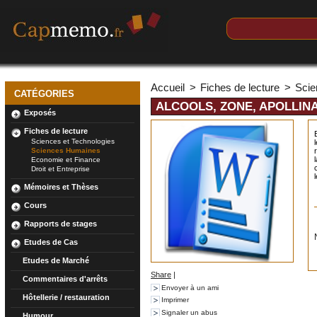
Accueil
>
Fiches de lecture
>
Sci
CATÉGORIES
ALCOOLS, ZONE, APOLLIN
Exposés
Fiches de lecture
Sciences et Technologies
Sciences Humaines
Economie et Finance
Droit et Entreprise
Mémoires et Thèses
Cours
Rapports de stages
Etudes de Cas
Etudes de Marché
Share
|
Commentaires d'arrêts
Envoyer à un ami
Hôtellerie / restauration
Imprimer
Signaler un abus
Humour