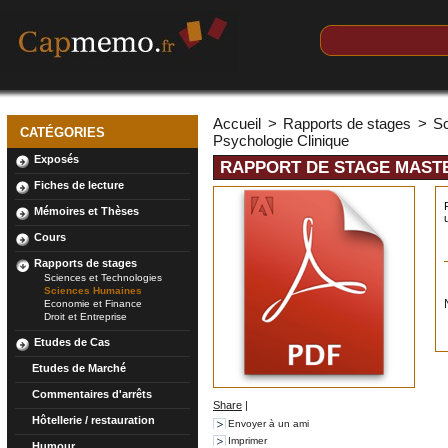
Accueil
>
Rapports de stages
>
S
CATÉGORIES
Psychologie Clinique
Exposés
RAPPORT DE STAGE MASTE
Fiches de lecture
Mémoires et Thèses
Cours
Rapports de stages
Sciences et Technologies
Sciences Humaines
Economie et Finance
Droit et Entreprise
Etudes de Cas
Etudes de Marché
Commentaires d'arrêts
Share
|
Hôtellerie / restauration
Envoyer à un ami
Imprimer
Humour