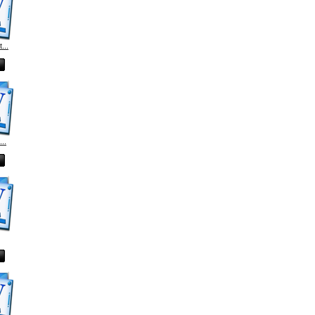
...
...