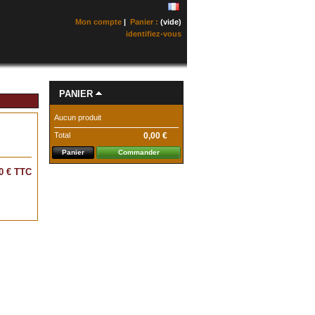
Mon compte
|
Panier :
(vide)
identifiez-vous
PANIER
Aucun produit
Total
0,00 €
Panier
Commander
0 €
TTC