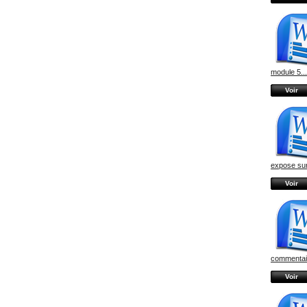
module 5...
Voir
expose sur
Voir
commentair
Voir