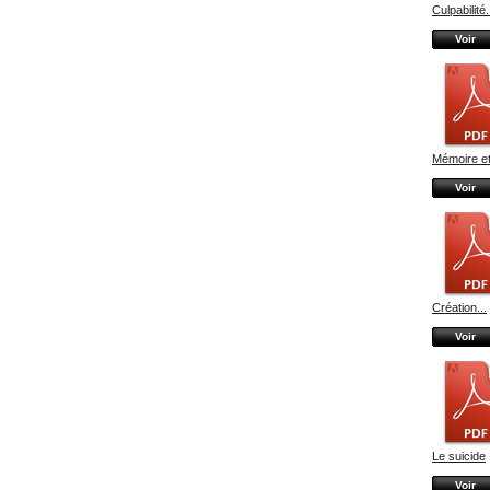
Culpabilité.
Voir
Mémoire et
Voir
Création...
Voir
Le suicide
Voir