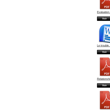
Evaluation.
Voir
Le trouble..
Voir
Relationshi
Voir