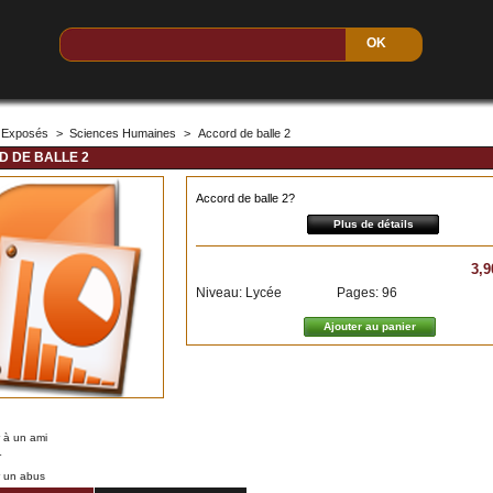
Exposés
>
Sciences Humaines
>
Accord de balle 2
 DE BALLE 2
Accord de balle 2
?
Plus de détails
3,9
Niveau: Lycée
Pages: 96
 à un ami
r
r un abus