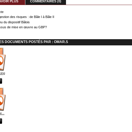
AVOIR PLUS
COMMENTAIRES (0)
xte
estion des risques : de Bâle I à Bâle II
u du dispositif Bâlois
ssus de mise en œuvre au GBP?
ES DOCUMENTS POSTÉS PAR : OMAR.S
ing
e...