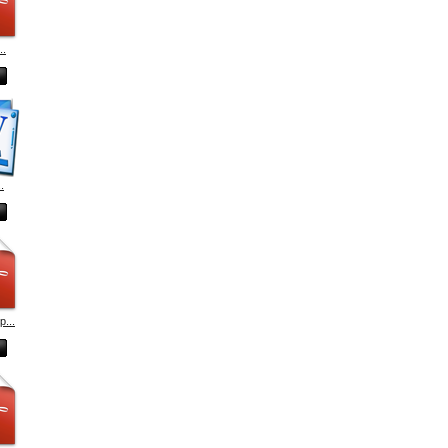
..
.
p...