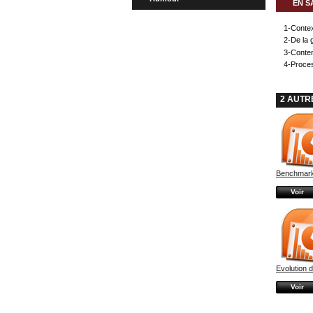
EN S
1-Conte
2-De la g
3-Conten
4-Proce
2 AUTR
Benchmark
Voir
Evolution d
Voir