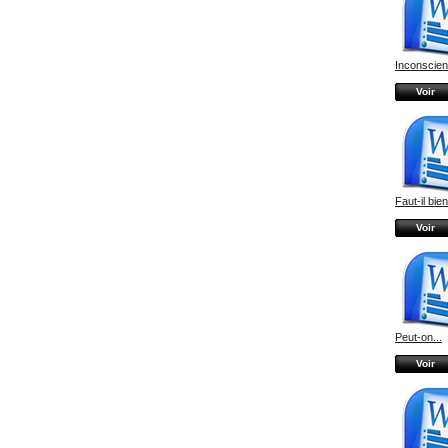
Inconscient
Voir
Faut-il bien
Voir
Peut-on...
Voir