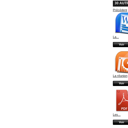
30 AUT
Précédent
La...
Voir
La réunion
Voir
Les...
Voir