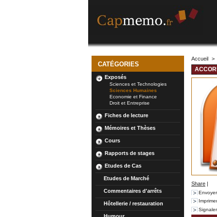
Accueil
>
CATÉGORIES
ACCORD
Exposés
Sciences et Technologies
Sciences Humaines
Economie et Finance
Droit et Entreprise
Fiches de lecture
Mémoires et Thèses
Cours
Rapports de stages
Etudes de Cas
Etudes de Marché
Share
|
Commentaires d'arrêts
Envoyer
Imprime
Hôtellerie / restauration
Signale
Humour