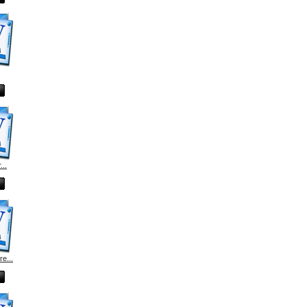
...
e...