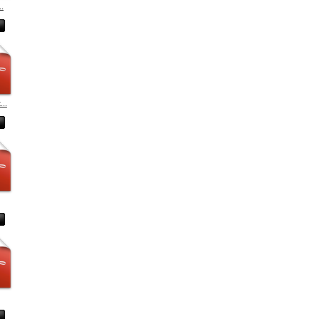
..
...