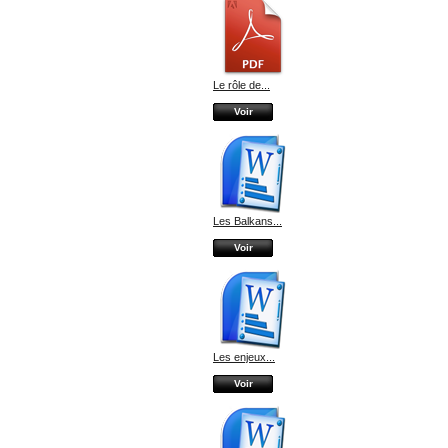
Le rôle de...
Voir
Les Balkans...
Voir
Les enjeux...
Voir