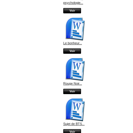
psychologie...
Voir
Le bonheur...
Voir
Rouge Noir...
Voir
Sujet de BTS...
Voir