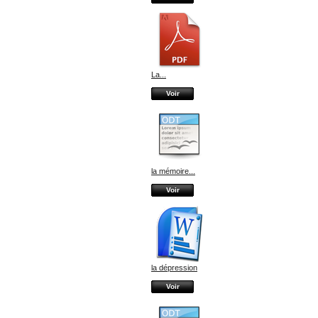
La...
Voir
la mémoire...
Voir
la dépression
Voir