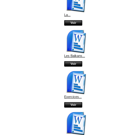
La...
Voir
Les Balkans...
Voir
Exercices...
Voir