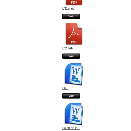
L'Etat et...
Voir
L'OTAN
Voir
La...
Voir
La fin de la...