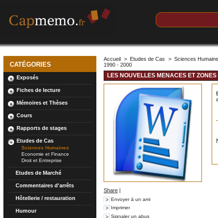
Accueil
>
Etudes de Cas
>
Sciences Humain
CATÉGORIES
1990 - 2000
LES NOUVELLES MENACES ET ZONES D
Exposés
Fiches de lecture
Mémoires et Thèses
Cours
Rapports de stages
Etudes de Cas
Sciences Humaines
Economie et Finance
Droit et Entreprise
Etudes de Marché
Commentaires d'arrêts
Share
|
Hôtellerie / restauration
Envoyer à un ami
Imprimer
Humour
Signaler un abus