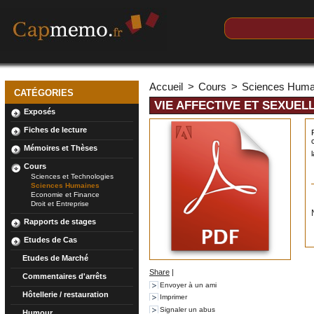
Accueil
>
Cours
>
Sciences Huma
CATÉGORIES
VIE AFFECTIVE ET SEXUEL
Exposés
Fiches de lecture
Mémoires et Thèses
Cours
Sciences et Technologies
Sciences Humaines
Economie et Finance
Droit et Entreprise
Rapports de stages
Etudes de Cas
Etudes de Marché
Share
|
Commentaires d'arrêts
Envoyer à un ami
Hôtellerie / restauration
Imprimer
Signaler un abus
Humour