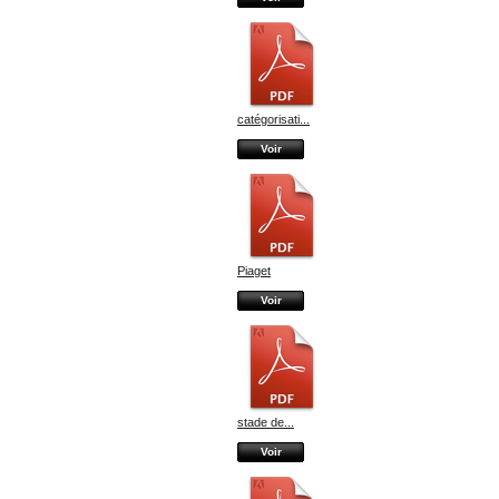
catégorisati...
Voir
Piaget
Voir
stade de...
Voir