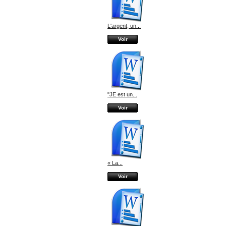
L'argent, un...
Voir
"JE est un...
Voir
« La...
Voir