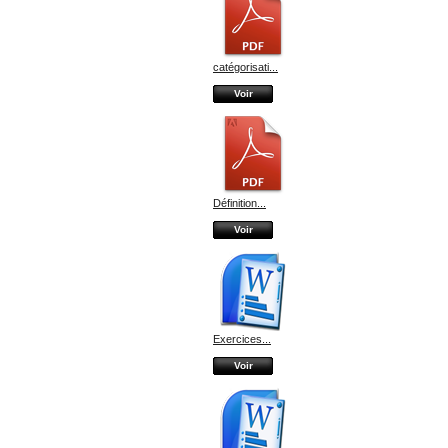
catégorisati...
Voir
Définition...
Voir
Exercices...
Voir