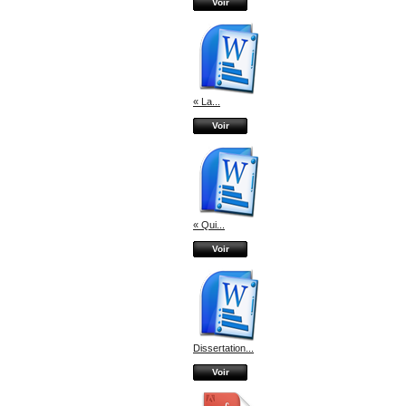
Voir
« La...
Voir
« Qui...
Voir
Dissertation...
Voir