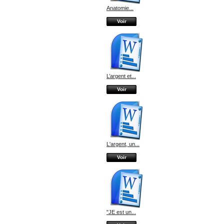
Anatomie...
Voir
L’argent et...
Voir
L'argent, un...
Voir
"JE est un...