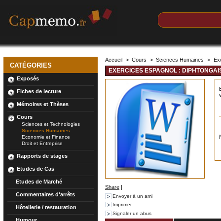
Accueil
>
Cours
>
Sciences Humaines
>
Exe
CATÉGORIES
EXERCICES ESPAGNOL : DIPHTONGA
Exposés
Fiches de lecture
Mémoires et Thèses
Cours
Sciences et Technologies
Sciences Humaines
Economie et Finance
Droit et Entreprise
Rapports de stages
Etudes de Cas
Etudes de Marché
Share
|
Commentaires d'arrêts
Envoyer à un ami
Imprimer
Hôtellerie / restauration
Signaler un abus
Humour