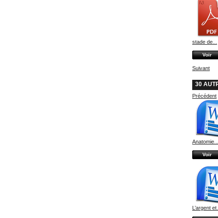
stade de...
Voir
Suivant
30 AUT
Précédent
Anatomie..
Voir
L’argent et.