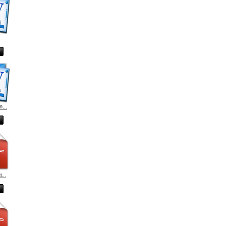
n...
...