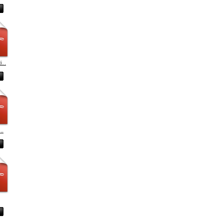
...
..