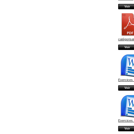
Voir
catégorisati
Voir
Exercices.
Voir
Exercices.
Voir