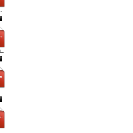
..
...