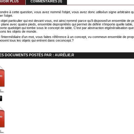
AVOIR PLUS
COMMENTAIRES (0)
ondre à cette question, vous avez nommé l’objet, vous avez donc utiliséun signe arbitraire qu
 l’objet.
 objet particulier qui est devant vous, est ainsi nommé parce qu’il disposed’un ensemble de p
e plane avec quatre pieds, ensemble depropriétés qui permet de définir n’importe quelle table, 
mporte quelobjet qui tombe sous le concept de table. C’est par abstraction etgénéralisation qu
sons les objets de monde.
r l’intermédiaire d’un mot, vous faites référence à un concept, vu commeun ensemble de prop
posent tous les objets qui entrent dans ceconcept.?
ES DOCUMENTS POSTÉS PAR : AURÉLIE.R
...
...