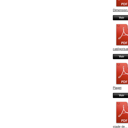
Dimension.
Voir
catégorisati
Voir
Piaget
Voir
stade de...