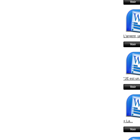
Voir
L'argent, un
Voir
"JE est un.
Voir
« La...
Voir