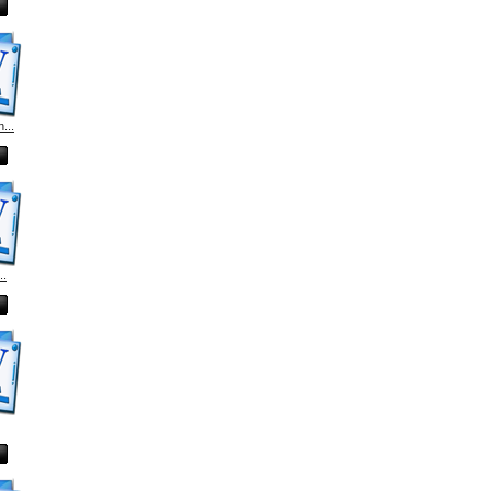
...
..