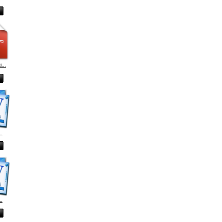
...
..
..