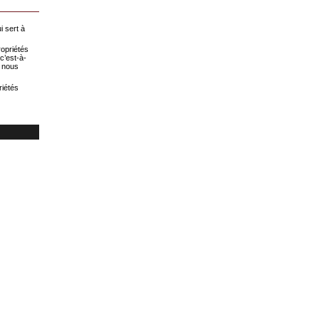
i sert à
ropriétés
c’est-à-
e nous
riétés