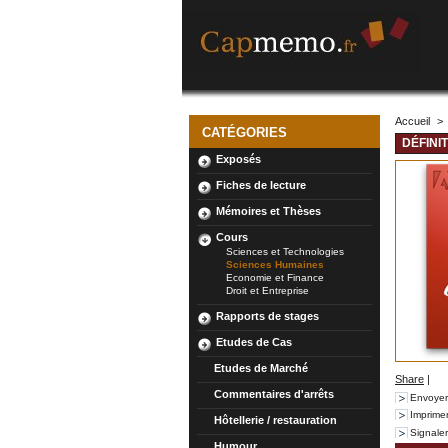
Accueil
>
CATÉGORIES
DÉFINI
Exposés
Fiches de lecture
Mémoires et Thèses
Cours
Sciences et Technologies
Sciences Humaines
Economie et Finance
Droit et Entreprise
Rapports de stages
Etudes de Cas
Etudes de Marché
Share
|
Commentaires d'arrêts
Envoyer
Imprime
Hôtellerie / restauration
Signale
Humour