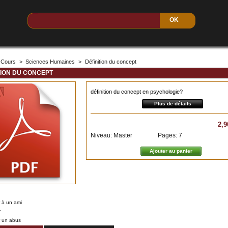
Cours
>
Sciences Humaines
>
Définition du concept
TION DU CONCEPT
définition du concept en psychologie?
Plus de détails
2,9
Niveau: Master
Pages: 7
 à un ami
r
r un abus