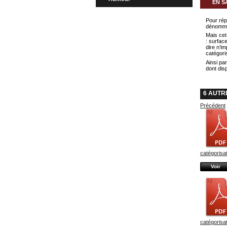
EN S
Pour rép
dénommer
Mais cet
: surfac
dire n’i
catégori
Ainsi pa
dont dis
6 AUTR
Précédent
catégorisati
Voir
catégorisati