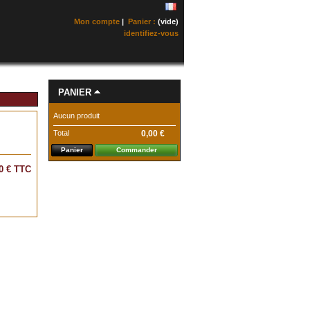
Mon compte
|
Panier :
(vide)
identifiez-vous
PANIER
Aucun produit
Total
0,00 €
Panier
Commander
0 €
TTC