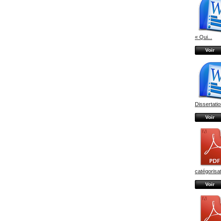
« Qui...
Voir
Dissertatio
Voir
catégorisati
Voir