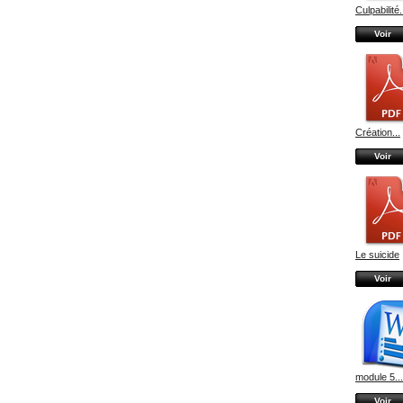
Culpabilité.
Voir
Création...
Voir
Le suicide
Voir
module 5...
Voir