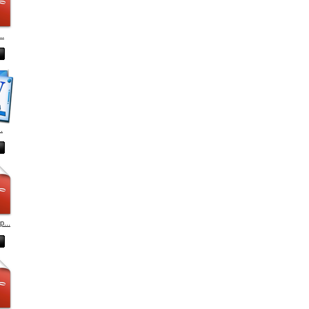
..
.
p...