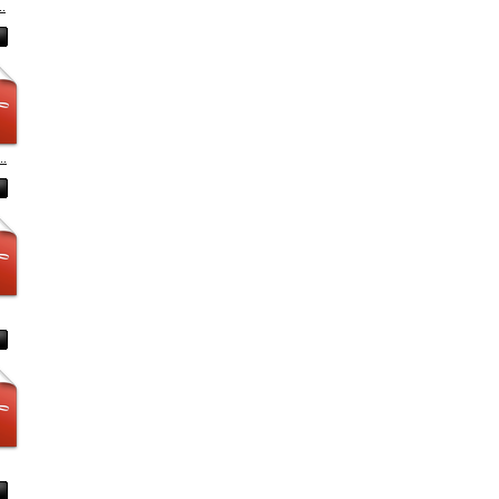
..
..