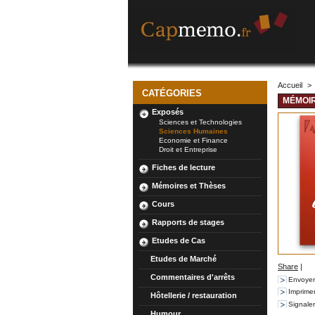
Accueil
>
CATÉGORIES
MÉMOIR
Exposés
Sciences et Technologies
Sciences Humaines
Economie et Finance
Droit et Entreprise
Fiches de lecture
Mémoires et Thèses
Cours
Rapports de stages
Etudes de Cas
Etudes de Marché
Share
|
Commentaires d'arrêts
Envoyer
Imprime
Hôtellerie / restauration
Signale
Humour