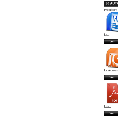
30 AUT
Précédent
La...
Voir
La réunion
Voir
Les...
Voir