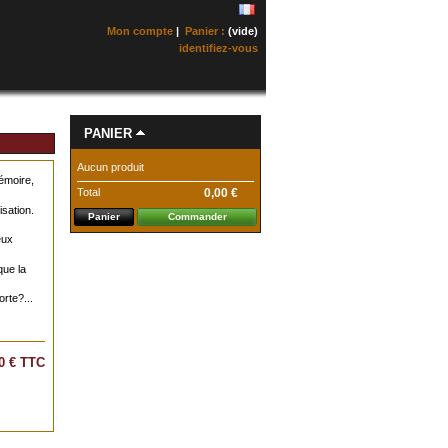
Mon compte
|
Panier :
(vide)
identifiez-vous
PANIER
Aucun produit
émoire,
Total
0,00 €
isation.
Panier
Commander
eux
que la
orte?...
0 €
TTC