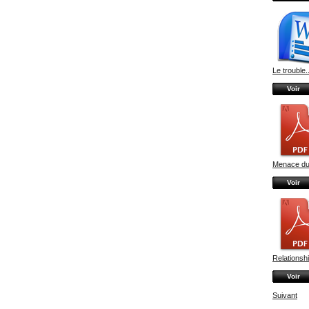
Le trouble..
Voir
Menace du.
Voir
Relationshi
Voir
Suivant