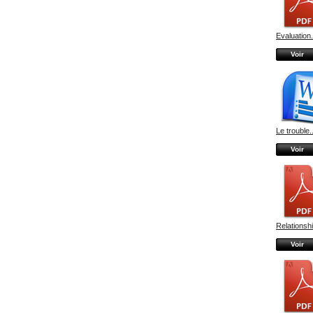
Evaluation.
Voir
Le trouble..
Voir
Relationshi
Voir