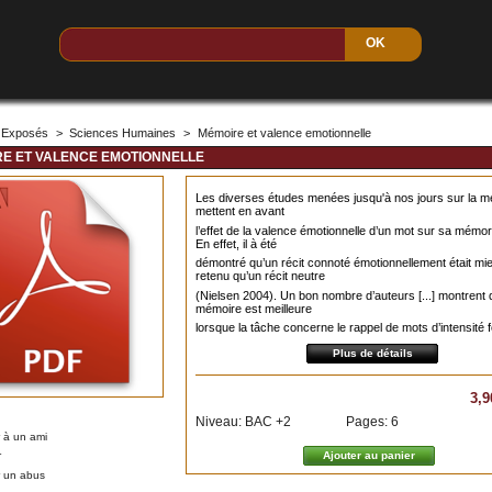
Exposés
>
Sciences Humaines
>
Mémoire et valence emotionnelle
E ET VALENCE EMOTIONNELLE
Les diverses études menées jusqu'à nos jours sur la m
mettent en avant
l’effet de la valence émotionnelle d’un mot sur sa mémor
En effet, il à été
démontré qu’un récit connoté émotionnellement était mi
retenu qu’un récit neutre
(Nielsen 2004). Un bon nombre d’auteurs [...] montrent 
mémoire est meilleure
lorsque la tâche concerne le rappel de mots d’intensité f
Plus de détails
3,9
Niveau: BAC +2
Pages: 6
 à un ami
r
r un abus