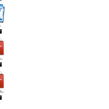
.
..
p...