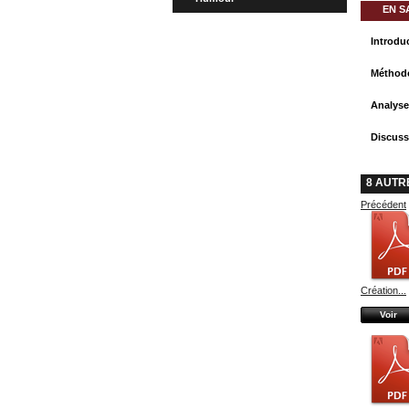
EN S
Introdu
Méthod
Analyse
Discuss
8 AUTR
Précédent
Création...
Voir