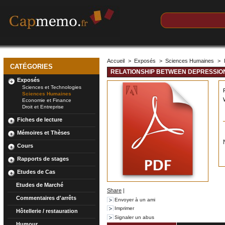
Accueil
>
Exposés
>
Sciences Humaines
>
CATÉGORIES
RELATIONSHIP BETWEEN DEPRESSIO
Exposés
Sciences et Technologies
Sciences Humaines
Economie et Finance
Droit et Entreprise
Fiches de lecture
Mémoires et Thèses
Cours
Rapports de stages
Etudes de Cas
Etudes de Marché
Share
|
Commentaires d'arrêts
Envoyer à un ami
Imprimer
Hôtellerie / restauration
Signaler un abus
Humour