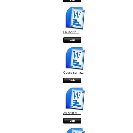
La liberté...
Voir
Cours sur la...
Voir
Au sein du...
Voir