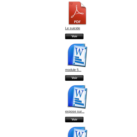
Le suicide
Voir
module 5...
Voir
expose sur...
Voir