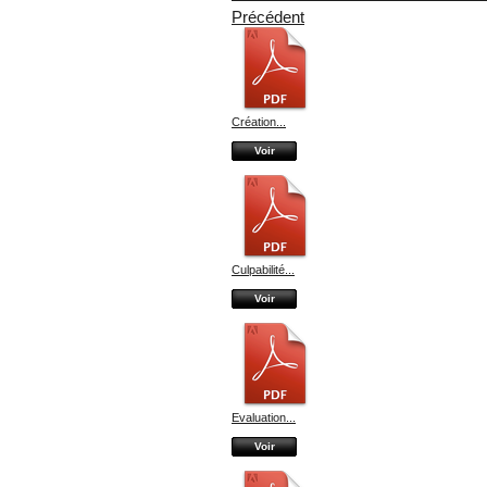
Précédent
Création...
Voir
Culpabilité...
Voir
Evaluation...
Voir