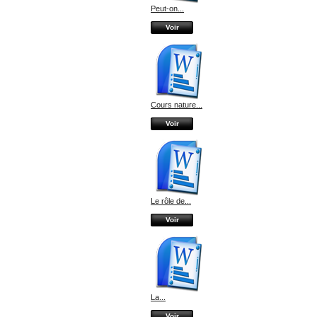
Peut-on...
Voir
Cours nature...
Voir
Le rôle de...
Voir
La...
Voir