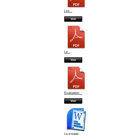
Les...
Voir
Le...
Voir
Evaluation...
Voir
Le trouble...