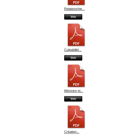
Relationship...
Voir
Culpabilité...
Voir
Mémoire et...
Voir
Création...