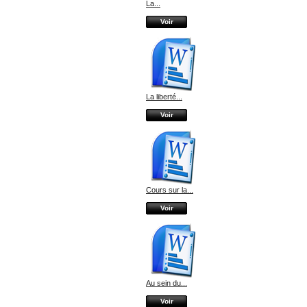
La...
Voir
La liberté...
Voir
Cours sur la...
Voir
Au sein du...
Voir