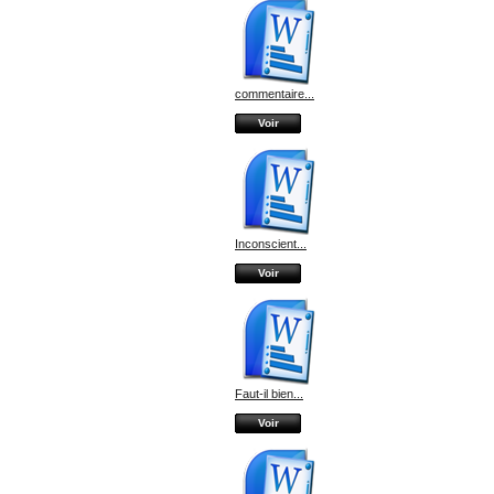
commentaire...
Voir
Inconscient...
Voir
Faut-il bien...
Voir