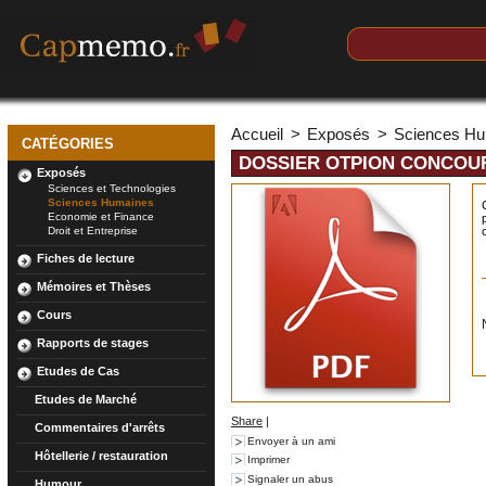
Accueil
>
Exposés
>
Sciences H
CATÉGORIES
DOSSIER OTPION CONCOU
Exposés
Sciences et Technologies
Sciences Humaines
Economie et Finance
Droit et Entreprise
Fiches de lecture
Mémoires et Thèses
Cours
Rapports de stages
Etudes de Cas
Etudes de Marché
Share
|
Commentaires d'arrêts
Envoyer à un ami
Hôtellerie / restauration
Imprimer
Signaler un abus
Humour