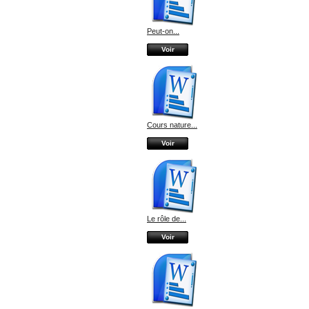
Peut-on...
Voir
Cours nature...
Voir
Le rôle de...
Voir