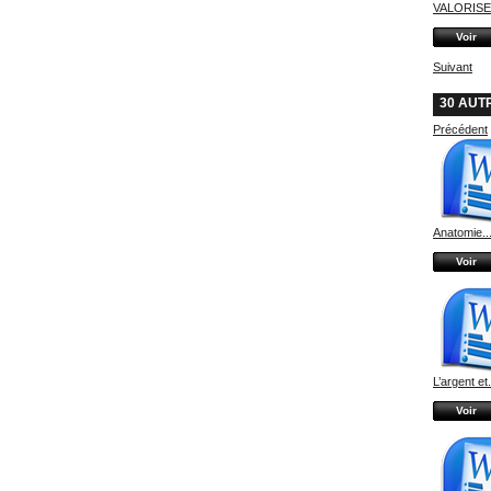
VALORISER
Voir
Suivant
30 AUT
Précédent
Anatomie..
Voir
L’argent et.
Voir