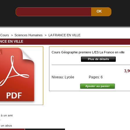
Cours
>
Sciences Humaines
>
LA FRANCE EN VILLE
NCE EN VILLE
Cours Géographie premiere L/ES La France en ville
Plus de détails
3,9
Niveau: Lycée
Pages: 6
 à un ami
r
r un abus