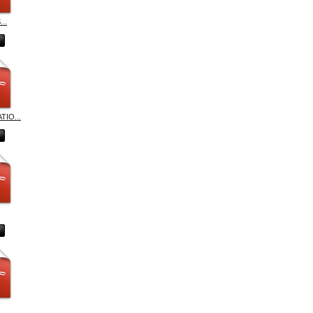
..
TIO...