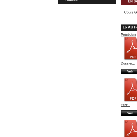
EN S
Cours Gé
16 AUT
Précédent
Dossier...
Voir
Ecrit...
Voir