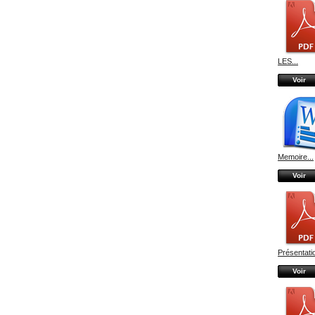
LES...
Voir
Memoire...
Voir
Présentatio
Voir