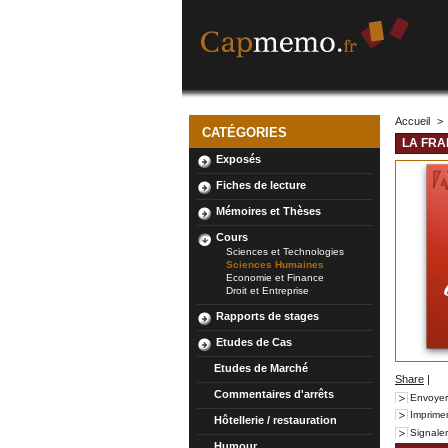
Accueil
>
CATÉGORIES
LA FRA
Exposés
Fiches de lecture
Mémoires et Thèses
Cours
Sciences et Technologies
Sciences Humaines
Economie et Finance
Droit et Entreprise
Rapports de stages
Etudes de Cas
Etudes de Marché
Share
|
Commentaires d'arrêts
Envoyer
Imprime
Hôtellerie / restauration
Signale
Humour