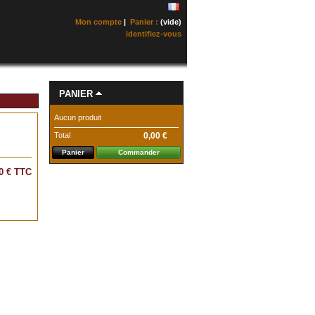
Mon compte
|
Panier :
(vide)
identifiez-vous
PANIER
Aucun produit
Total
0,00 €
Panier
Commander
0 €
TTC