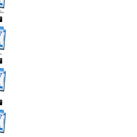
...
..