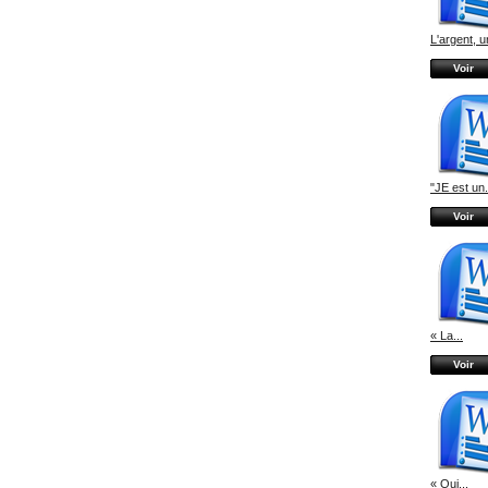
L'argent, un
Voir
"JE est un.
Voir
« La...
Voir
« Qui...