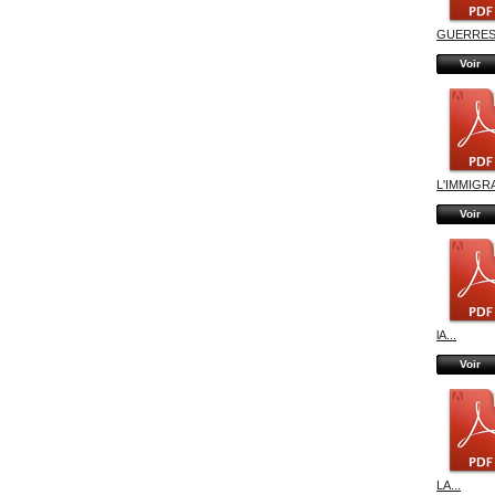
GUERRES.
Voir
L'IMMIGRA
Voir
lA...
Voir
LA...