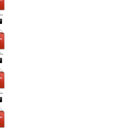
...
...
...