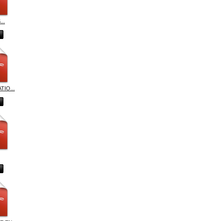
..
TIO...