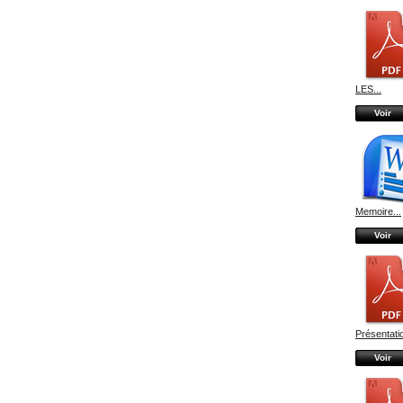
LES...
Voir
Memoire...
Voir
Présentatio
Voir