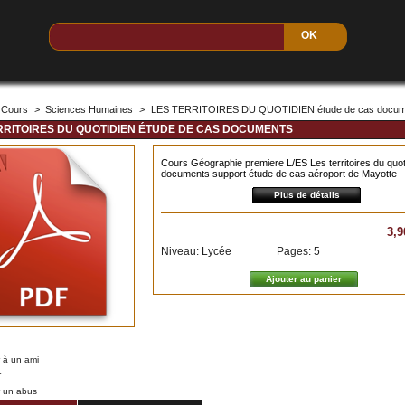
Cours
>
Sciences Humaines
>
LES TERRITOIRES DU QUOTIDIEN étude de cas docum
RRITOIRES DU QUOTIDIEN ÉTUDE DE CAS DOCUMENTS
Cours Géographie premiere L/ES Les territoires du quot
documents support étude de cas aéroport de Mayotte
Plus de détails
3,9
Niveau: Lycée
Pages: 5
 à un ami
r
r un abus