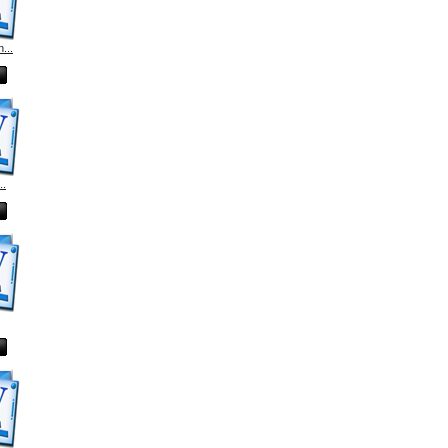
...
..