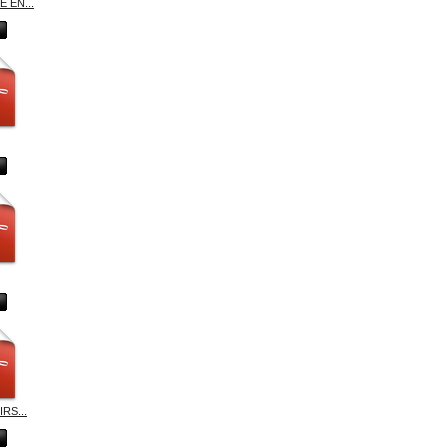
 EN...
RS...