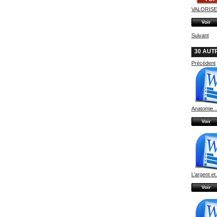
VALORISER
Voir
Suivant
30 AUT
Précédent
Anatomie..
Voir
L’argent et.
Voir