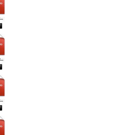
...
...
...