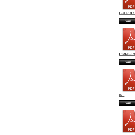
GUERRES.
Voir
L'IMMIGRA
Voir
lA...
Voir