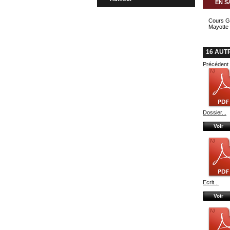
EN S
Cours Gé
Mayotte
16 AUT
Précédent
Dossier...
Voir
Ecrit...
Voir