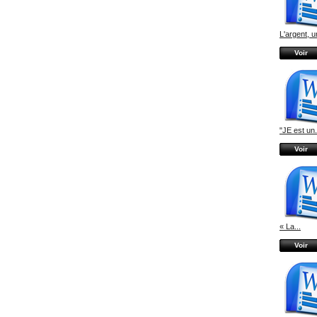
L'argent, un
Voir
"JE est un.
Voir
« La...
Voir