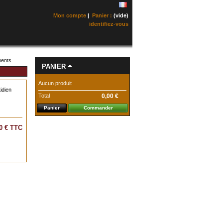
Mon compte
|
Panier :
(vide)
identifiez-vous
ents
PANIER
Aucun produit
idien
Total
0,00 €
Panier
Commander
0 €
TTC