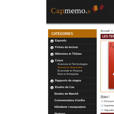
Accueil
>
CATÉGORIES
LES TE
Exposés
Fiches de lecture
Mémoires et Thèses
Cours
Sciences et Technologies
Sciences Humaines
Economie et Finance
Droit et Entreprise
Rapports de stages
Etudes de Cas
Etudes de Marché
Share
|
Commentaires d'arrêts
Envoyer
Imprime
Hôtellerie / restauration
Signale
Humour