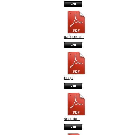
Voir
catégorisati...
Voir
Piaget
Voir
stade de...
Voir