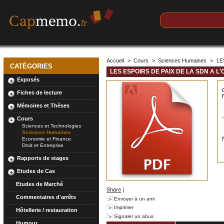
Accueil
>
Cours
>
Sciences Humaines
>
LE
CATÉGORIES
LES ESPOIRS DE PAIX DE LA SDN A L
Exposés
Fiches de lecture
Mémoires et Thèses
Cours
Sciences et Technologies
Sciences Humaines
Economie et Finance
Droit et Entreprise
Rapports de stages
Etudes de Cas
Etudes de Marché
Share
|
Commentaires d'arrêts
Envoyer à un ami
Imprimer
Hôtellerie / restauration
Signaler un abus
Humour