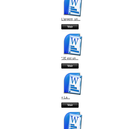
L'argent, un...
Voir
"JE est un...
Voir
« La...
Voir