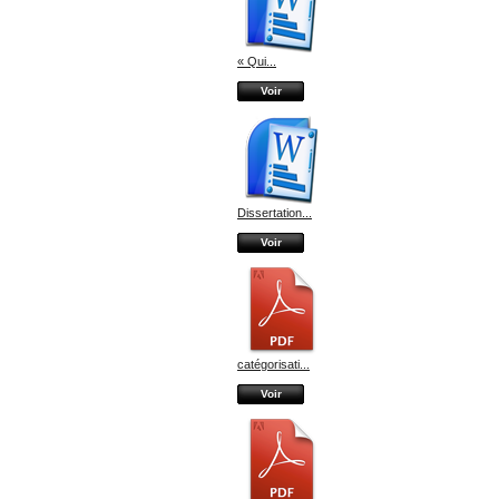
« Qui...
Voir
Dissertation...
Voir
catégorisati...
Voir