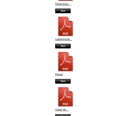
Dimension...
Voir
catégorisati...
Voir
Piaget
Voir
stade de...