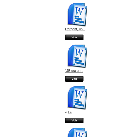
L'argent, un...
Voir
"JE est un...
Voir
« La...
Voir