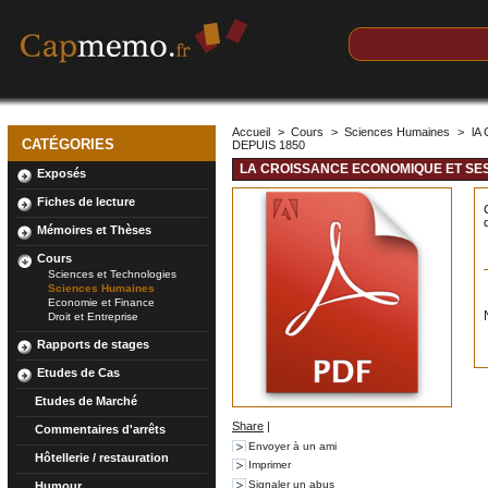
Accueil
>
Cours
>
Sciences Humaines
>
lA
CATÉGORIES
DEPUIS 1850
LA CROISSANCE ECONOMIQUE ET SES
Exposés
Fiches de lecture
Mémoires et Thèses
Cours
Sciences et Technologies
Sciences Humaines
Economie et Finance
Droit et Entreprise
Rapports de stages
Etudes de Cas
Etudes de Marché
Share
|
Commentaires d'arrêts
Envoyer à un ami
Hôtellerie / restauration
Imprimer
Signaler un abus
Humour