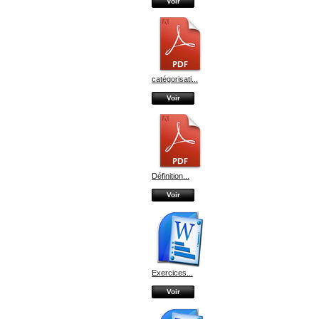
Voir
catégorisati...
Voir
Définition...
Voir
Exercices...
Voir