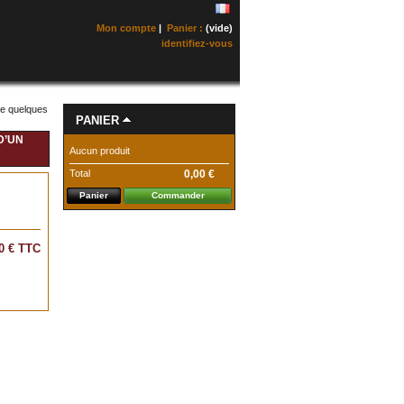
Mon compte
|
Panier :
(vide)
identifiez-vous
de quelques
PANIER
D’UN
Aucun produit
Total
0,00 €
Panier
Commander
0 €
TTC