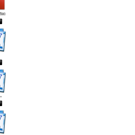
Mian
..