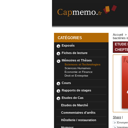
Accueil
>
CATÉGORIES
bactéries i
ETUDE 
Exposés
CHEPTE
Fiches de lecture
Mémoires et Thèses
Sciences et Technologies
Sciences Humaines
Economie et Finance
Droit et Entreprise
Cours
Rapports de stages
Etudes de Cas
Etudes de Marché
Commentaires d'arrêts
Share
|
Hôtellerie / restauration
Envoyer
Humour
Imprime