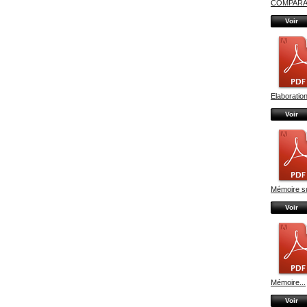
COMPARAI
Voir
Elaboration
Voir
Mémoire su
Voir
Mémoire...
Voir