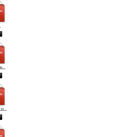
.
e...
et...