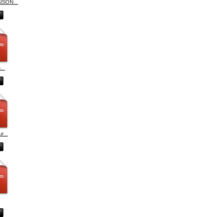
SON...
...
r...