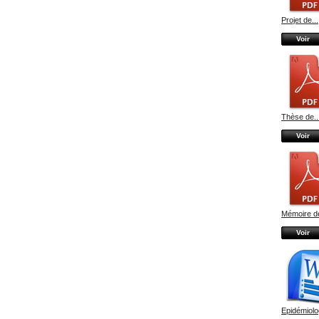
Projet de...
Voir
Thèse de..
Voir
Mémoire de
Voir
Epidémiolog