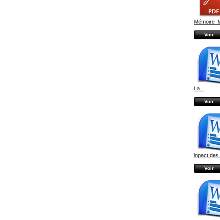
Mémoire_
Voir
La...
Voir
inpact des.
Voir