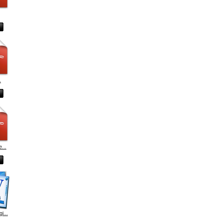
.
...
i...