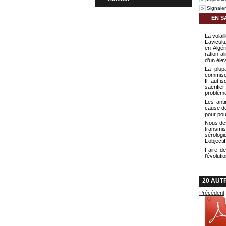
Signale
EN S
La volail
L’avicul
en Algér
ration a
d’un éle
La plup
commises
Il faut 
sacrifie
problème
Les anti
cause de
pour pou
Nous dev
transmis
sérologi
L’object
Faire de
l’évoluti
20 AUT
Précédent