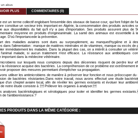
r un abus
AVOIR PLUS
COMMENTAIRES (0)
le est un terme collectif englobant l'ensemble des oiseaux de basse-cour, qui font l'objet de l'a
ture constitue un secteur très important en Algérie, la consommation des produits avicoles 
ie aux disponibilités du fait qu’il n’y a pas d’importation. Ses produits assurent plus de 
limentaire moyenne en produits d’origineanimale. La santé des animaux est essentielle à la
vage. D’où l’importancede la prévention.
art des maladies aviaires sont dues au surpeuplement, au manqued'hygiène et à des
 dans l'alimentation : manque de matières minérales et de vitamines, manque ou excès de p
isoler immédiatement les malades. Dans la plupart des cas, on a intérêt à consulter un vétéri
r l'animal malade, si aucun traitement n'est efficace. La résistance aux antibiotiques con
 important dans la médecine vétérinaire.
microbiens sur lesquels nous comptons depuis des décennies risquent de perdre leur eff
 la résistance acquise des bactéries. La compréhension de ce problème est extrêmement i
voir proposer des mesures permettant d'empêcher sa propagation.
ons utiliser les antimicrobiens de manière à préserver leur fonction et nous préoccuper du 
sion de bactéries résistantes.Dans notre travail, nous avons effectué une étude bactériol
que d’un cheptel aviaire local, afin de révéler les germes existants et évoluer leur antibior
if de notre étude consiste à : Prélever les organes à analyser.
s analyses bactériologiques et sérologiques pour isoler et identifier les germes existants
on de l’antibiorésistance.?
RES PRODUITS DANS LA MÊME CATÉGORIE :