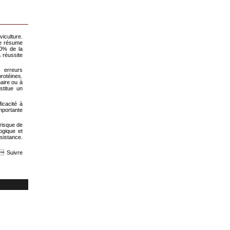
viculture.
se résume
50% de la
 réussite
 erreurs
rotéines.
naire ou à
stitue un
icacité à
mportante
risque de
ogique et
ésistance.
. Suivre