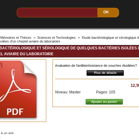
Mémoires et Thèses
>
Sciences et Technologies
>
Etude bactériologique et sérologique 
solées d’un cheptel aviaire du laboratoire
BACTÉRIOLOGIQUE ET SÉROLOGIQUE DE QUELQUES BACTÉRIES ISOLÉES 
L AVIAIRE DU LABORATOIRE
évaluation de l’antibiorésistance de souches étudiées?.
Plus de détails
12,9
Niveau: Master
Pages: 105
 à un ami
r