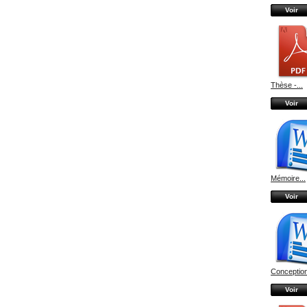
Voir
Thèse -...
Voir
Mémoire...
Voir
Conception
Voir